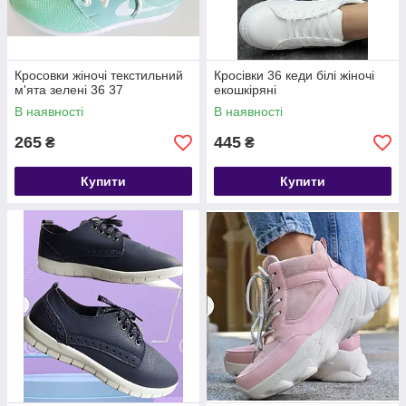
Кросовки жіночі текстильний
Кросівки 36 кеди білі жіночі
м'ята зелені 36 37
екошкіряні
В наявності
В наявності
265
445
₴
₴
Купити
Купити