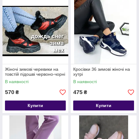
Жіночі зимові черевики на
Кросівки 36 зимові жіночі на
товстій підошві червоно-чорні
хутрі
В наявності
В наявності
570
475
₴
₴
Купити
Купити