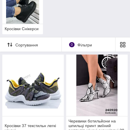
Кросівки Снікерси
Сортування
0
Фільтри
Черевики ботильйони на
Кросівки 37 текстильн легкі
шпильці принт зміїний