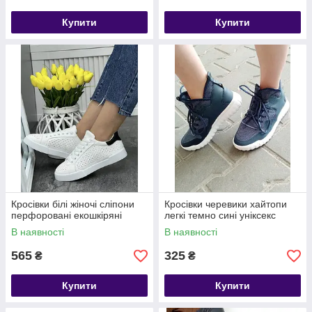
Купити
Купити
Кросівки білі жіночі сліпони
Кросівки черевики хайтопи
перфоровані екошкіряні
легкі темно сині уніксекс
В наявності
В наявності
565
325
₴
₴
Купити
Купити