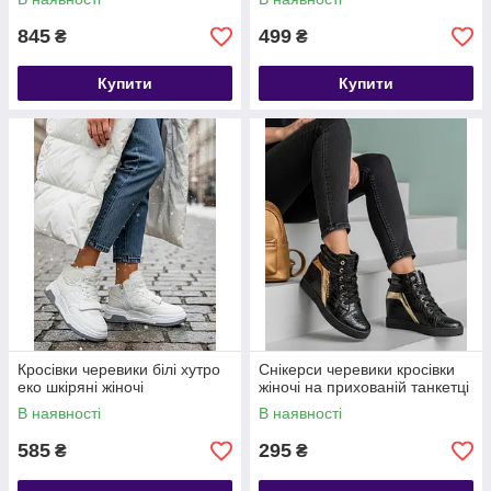
845
499
₴
₴
Купити
Купити
Кросівки черевики білі хутро
Снікерси черевики кросівки
еко шкіряні жіночі
жіночі на прихованій танкетці
В наявності
В наявності
585
295
₴
₴