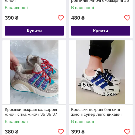
жіночі
рептилія жіночі екошкіряні 38
38 40
В наявності
В наявності
390
480
₴
₴
Купити
Купити
Кросівки яскраві кольорові
Кросівки яскраві білі сині
жіночі сітка жіночі 35 36 37
жіночі супер легкі дихаючі
В наявності
В наявності
380
399
₴
₴