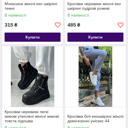
Мокасини жіночі еко шкіряні
Кросівки черевики жіночі еко
темні
шкіряні пудрові рожеві
В наявності
В наявності
315
485
₴
₴
Купити
Купити
Кросівки черевики легкі
зимові утеплені жіночі зимові
Кросівки білі екошкіряні жіночі
товста підошва
демісезонні унісекс 44
В наявності
В наявності