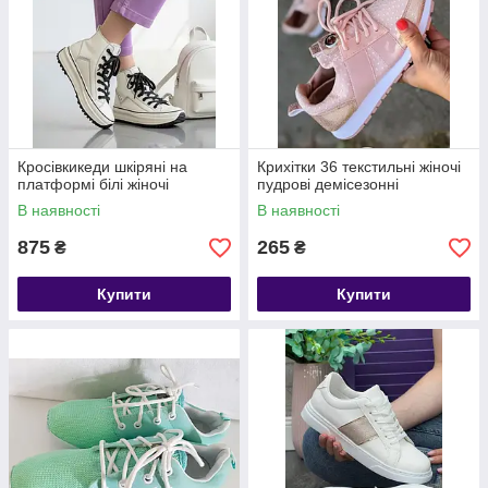
Кросівкикеди шкіряні на
Крихітки 36 текстильні жіночі
платформі білі жіночі
пудрові демісезонні
В наявності
В наявності
875
265
₴
₴
Купити
Купити