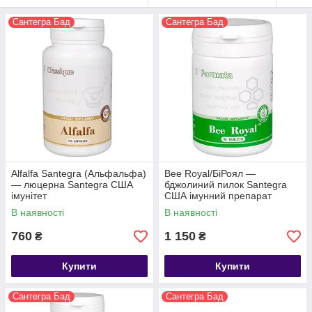
Сантегра Бад
Сантегра Бад
Alfalfa Santegra (Альфальфа)
Bee Royal/БіРоял —
— люцерна Santegra США
бджолиний пилок Santegra
імунітет
США імунний препарат
імуномодулятор
В наявності
В наявності
760
1 150
₴
₴
Купити
Купити
Сантегра Бад
Сантегра Бад