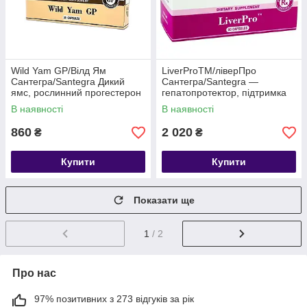
Wild Yam GP/Вілд Ям
LiverProTM/ліверПро
Сантегра/Santegra Дикий
Сантегра/Santegra —
ямс, рослинний прогестерон
гепатопротектор, підтримка
здоров'я печінки
В наявності
В наявності
860
2 020
₴
₴
Купити
Купити
Показати ще
1
/ 2
Про нас
97% позитивних з 273 відгуків за рік