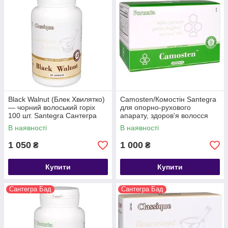
Black Walnut (Блек Хвилятко)
Camosten/Комостін Santegra
— чорний волоський горіх
для опорно-рухового
100 шт. Santegra Сантегра
апарату, здоров'я волосся
(США)
нігтів зубів і ясен
В наявності
В наявності
1 050
1 000
₴
₴
Купити
Купити
Сантегра Бад
Сантегра Бад