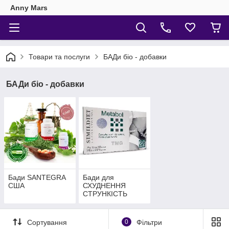
Anny Mars
Товари та послуги
БАДи біо - добавки
БАДи біо - добавки
Бади SANTEGRA
Бади для
США
СХУДНЕННЯ
СТРУНКІСТЬ
Іспанія
Сортування
0
Фільтри