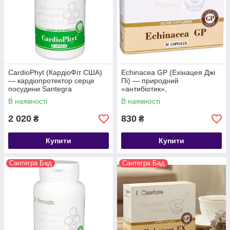
CardioPhyt (КардіоФіт США)
Echinacea GP (Ехінацея Джі
— кардіопротектор серце
Пі) — природний
посудини Santegra
«антибіотик»,
імуномодулятор
В наявності
В наявності
2 020
830
₴
₴
Купити
Купити
Сантегра Бад
Сантегра Бад