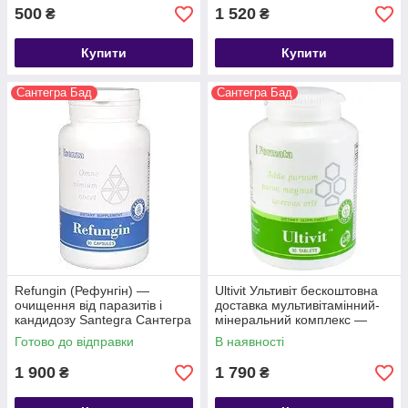
500
1 520
₴
₴
Купити
Купити
Сантегра Бад
Сантегра Бад
Refungin (Рефунгін) —
Ultivit Ультивіт бескоштовна
очищення від паразитів і
доставка мультивітамінний-
кандидозу Santegra Сантегра
мінеральний комплекс —
Santegra/Сантегра
Готово до відправки
В наявності
1 900
1 790
₴
₴