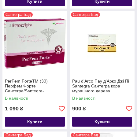
Купити
Купити
Сантегра Бад
Сантегра Бад
PerFem ForteTM (30)
Pau d'Arco Пау д'Арко Джі Пі
Перфем Форте
Santegra Сантегра кора
Сантегра/Santegra-
мурашного дерева
гормональний баланс
В наявності
В наявності
жіночого організму
1 090
900
₴
₴
Купити
Купити
Сантегра Бад
Сантегра Бад