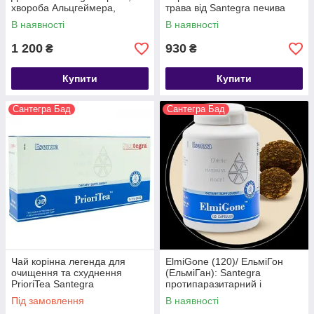
хвороба Альцгеймера,
трава від Santegra печива
гіпертонія, розумові
лімфопатія клімакс псоріаз
В наявності
В наявності
навантаження
1 200
930
₴
₴
Купити
Купити
Сантегра Бад
Сантегра Бад
Чай корінна легенда для
ElmiGone (120)/ ЕльміГон
очищення та схуднення
(ЕльміГан): Santegra
PrioriTea Santegra
протипаразитарний і
протиглистій засіб;
Під замовлення
В наявності