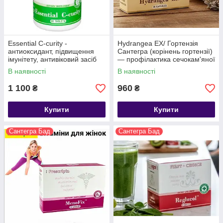
Essential C-curity -
Hydrangea EX/ Гортензія
антиоксидант, підвищення
Сантегра (корінень гортензії)
імунітету, антивіковий засіб
— профілактика сечокам'яної
хвороби Santegra
В наявності
В наявності
1 100
960
₴
₴
Купити
Купити
Сантегра Бад
Сантегра Бад