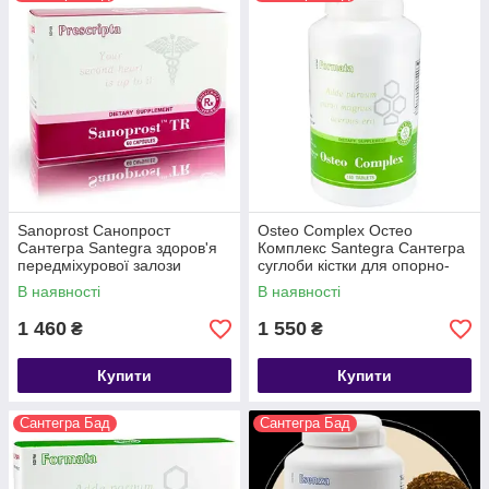
Sanoprost Санопрост
Osteo Complex Остео
Сантегра Santegra здоров'я
Комплекс Santegra Сантегра
передміхурової залози
суглоби кістки для опорно-
рухової системи
В наявності
В наявності
1 460
1 550
₴
₴
Купити
Купити
Сантегра Бад
Сантегра Бад