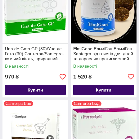
Una de Gato GP (30)/Уно де
ElmiGone ЕльміГон ЕльміГан
Гато (30) Сантегра/Santegra-
Santegra від глистів для дітей
котячий кіготь, природний
та дорослих протиглистний
імуномодулятор
засіб
В наявності
В наявності
970
1 520
₴
₴
Купити
Купити
Сантегра Бад
Сантегра Бад