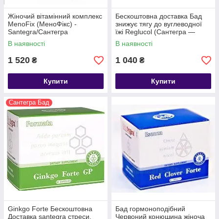
Жіночий вітамінний комплекс
Бескоштовна доставка Бад
MenoFix (МеноФікс) -
знижує тягу до вуглеводної
Santegra/Сантегра
їжі Reglucol (Сантегра —
менопауза
Santegra) Хром США
В наявності
В наявності
1 520
1 040
₴
₴
Купити
Купити
Сантегра Бад
Ginkgo Forte Бескоштовна
Бад гормоноподібний
Доставка santegra стреси,
Червоний конюшина жіноча