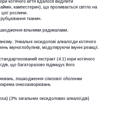
кори котячого кігтя вдалося виділити
аймін, кампестерин), що проливається світло на
 цієї рослини.
 рубцювання тканин.
ошкодження вільними радикалами.
анізму. Унікальні оксидолові алкалоїди котячого
вень імуноглобулінів, модуляруючи імунні реакції.
тандартизований екстракт (4:1) кори котячого
лоїдів, що багаторазово підвищує його
орювань, пошкодження слизової оболонки
 зокрема онкозахворювань
tosa) (3% загальних оксидолових алкалоїдів)