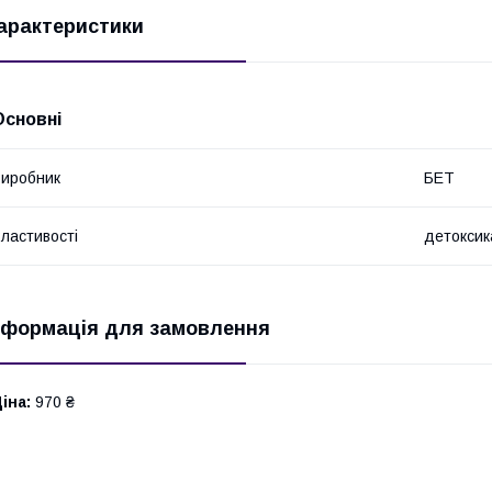
арактеристики
Основні
иробник
БЕТ
ластивості
детоксик
нформація для замовлення
іна:
970 ₴