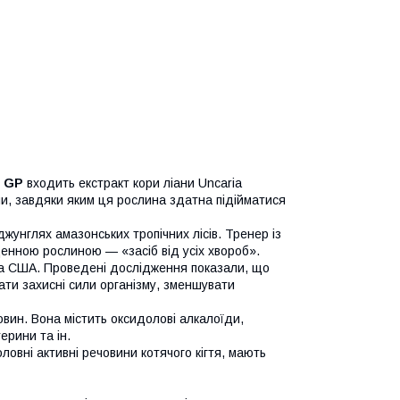
o GP
входить екстракт кори ліани Uncaria
ипи, завдяки яким ця рослина здатна підійматися
джунглях амазонських тропічних лісів. Тренер із
щенною рослиною — «засіб від усіх хвороб».
і та США. Проведені дослідження показали, що
вати захисні сили організму, зменшувати
овин. Вона містить оксидолові алкалоїди,
ерини та ін.
ловні активні речовини котячого кігтя, мають