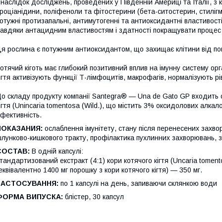
наслідок досліджень, проведених у Південній Америці та Італії, з 
роціанідини, поліфеноли та фітостерини (бета-ситостерин, стилігм
отужні протизапальні, антимутогенні та антиоксидантні властивості
авдяки антацидним властивостям і здатності покращувати процес
я рослина є потужним антиоксидантом, що захищає клітини від п
отячий кіготь має глибокий позитивний вплив на імунну систему орг
ігтя активізують функції Т-лімфоцитів, макрофагів, нормалізують рі
о складу продукту компанії Santegra® — Una de Gato GP входить с
ігтя (Unincaria tomentosa (Wild.), що містить 3% оксидолових алка
фективність.
ПОКАЗАНИЯ:
ослаблення імунітету, стану після перенесених захв
лунково-кишкового тракту, профілактика пухлинних захворювань,
СОСТАВ:
В одній капсулі:
тандартизований екстракт (4:1) кори котячого кігтя (Uncaria tomen
еквівалентно 1400 мг порошку з кори котячого кігтя) — 350 мг.
ЗАСТОСУВАННЯ:
по 1 капсулі на день, запиваючи склянкою води
ФОРМА ВИПУСКА:
блістер, 30 капсул