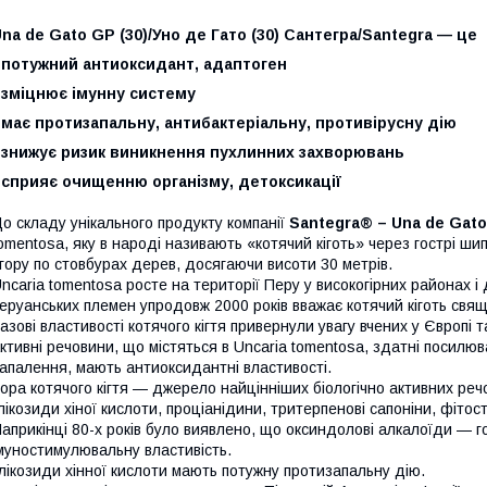
na de Gato GP (30)/Уно де Гато (30) Сантегра/Santegra — це
 потужний антиоксидант, адаптоген
 зміцнює імунну систему
 має протизапальну, антибактеріальну, противірусну дію
* знижує ризик виникнення пухлинних захворювань
 сприяє очищенню організму, детоксикації
о складу унікального продукту компанії
Santegra® – Una de Gat
omentosa, яку в народі називають «котячий кіготь» через гострі ш
гору по стовбурах дерев, досягаючи висоти 30 метрів.
ncaria tomentosa росте на території Перу у високогірних районах і 
еруанських племен упродовж 2000 років вважає котячий кіготь свя
азові властивості котячого кігтя привернули увагу вчених у Європ
ктивні речовини, що містяться в Uncaria tomentosa, здатні посилю
апалення, мають антиоксидантні властивості.
ора котячого кігтя — джерело найцінніших біологічно активних реч
лікозиди хіної кислоти, проціанідини, тритерпенові сапоніни, фітост
априкінці 80-х років було виявлено, що оксиндолові алкалоїди — го
муностимулювальну властивість.
лікозиди хінної кислоти мають потужну протизапальну дію.