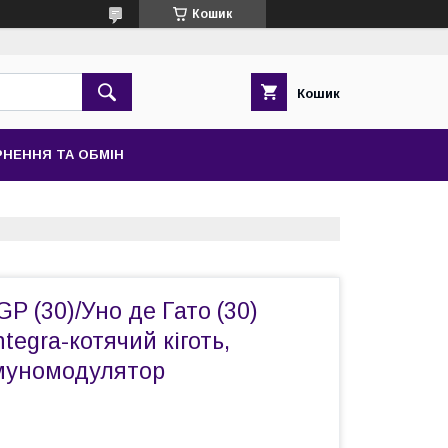
Кошик
Кошик
НЕННЯ ТА ОБМІН
GP (30)/Уно де Гато (30)
tegra-котячий кіготь,
муномодулятор