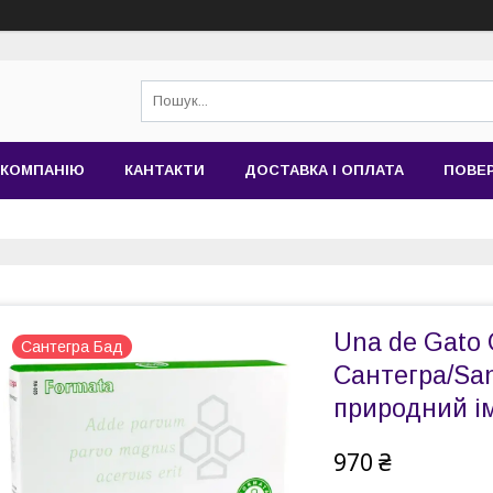
 КОМПАНІЮ
КАНТАКТИ
ДОСТАВКА І ОПЛАТА
ПОВЕР
Una de Gato 
Сантегра Бад
Сантегра/San
природний і
970 ₴