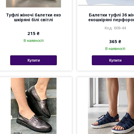
Туфлі жіночі балетки еко
Балетки туфлі 36 жі
шкіряні білі світлі
екошкіряні перфоро
609-44
215 ₴
365 ₴
В наявності
В наявності
Купити
Купити