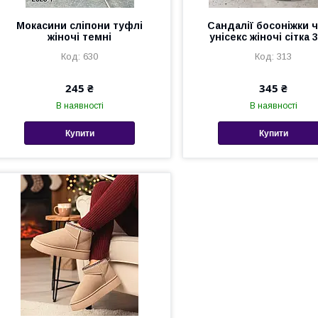
Мокасини сліпони туфлі
Сандалії босоніжки ч
жіночі темні
унісекс жіночі сітка 
630
313
245 ₴
345 ₴
В наявності
В наявності
Купити
Купити