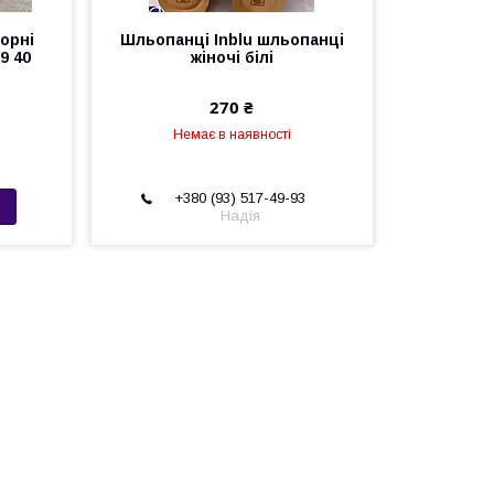
орні
Шльопанці Inblu шльопанці
39 40
жіночі білі
270 ₴
Немає в наявності
+380 (93) 517-49-93
Надія