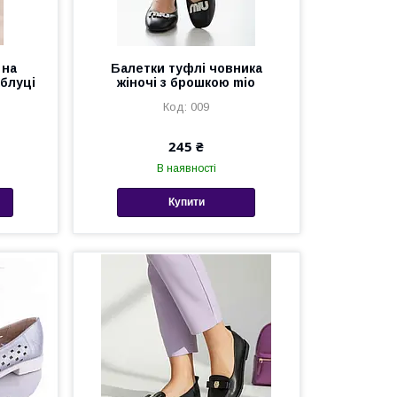
 на
Балетки туфлі човника
блуці
жіночі з брошкою mio
009
245 ₴
В наявності
Купити