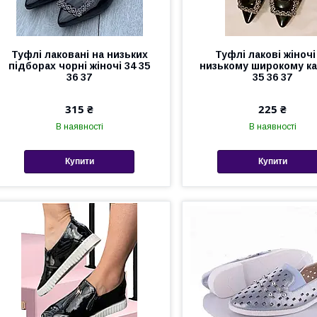
Туфлі лаковані на низьких
Туфлі лакові жіночі
підборах чорні жіночі 34 35
низькому широкому ка
36 37
35 36 37
315 ₴
225 ₴
В наявності
В наявності
Купити
Купити