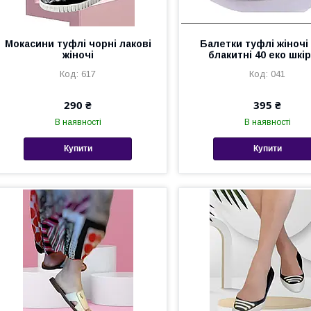
Мокасини туфлі чорні лакові
Балетки туфлі жіночі 
жіночі
блакитні 40 еко шкі
617
041
290 ₴
395 ₴
В наявності
В наявності
Купити
Купити