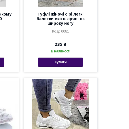
онкому
Туфлі жіночі сірі легкі
0
балетки еко шкіряні на
широку ногу
0081
235 ₴
В наявності
Купити