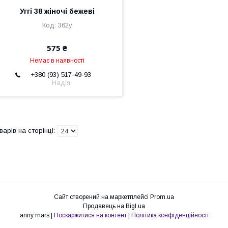
Уггі 38 жіночі бежеві
362у
575 ₴
Немає в наявності
+380 (93) 517-49-93
Надія
Сайт створений на маркетплейсі
Prom.ua
Продавець на Bigl.ua
anny mars |
Поскаржитися на контент
|
Політика конфіденційності