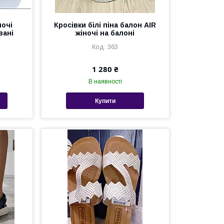
ночі
Кросівки білі піна балон AIR
вані
жіночі на балоні
363
1 280 ₴
В наявності
Купити