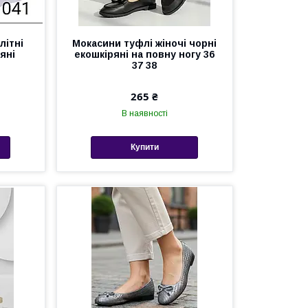
літні
Мокасини туфлі жіночі чорні
ряні
екошкіряні на повну ногу 36
37 38
265 ₴
В наявності
Купити