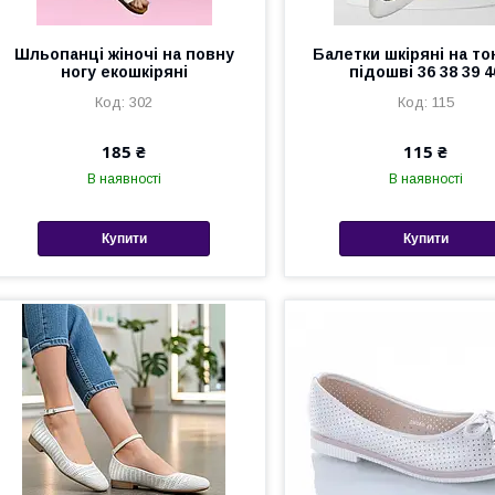
Шльопанці жіночі на повну
Балетки шкіряні на т
ногу екошкіряні
підошві 36 38 39 4
302
115
185 ₴
115 ₴
В наявності
В наявності
Купити
Купити