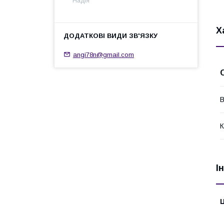
Надія
Х
angi78n@gmail.com
В
К
І
Ц