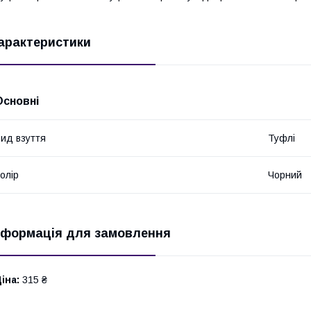
арактеристики
Основні
ид взуття
Туфлі
олір
Чорний
нформація для замовлення
іна:
315 ₴