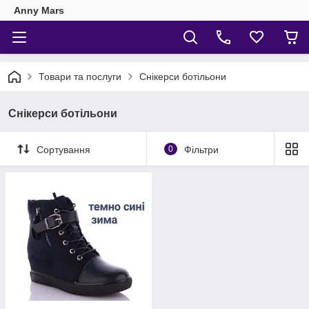
Anny Mars
Товари та послуги
Снікерси ботільони
Снікерси ботільони
Сортування
0
Фільтри