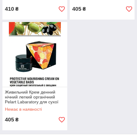
410
405
₴
₴
Живильний Крем денний
нічний легкий органічний
Pelart Labaratory для сухої
шкіри
Немає в наявності
405
₴