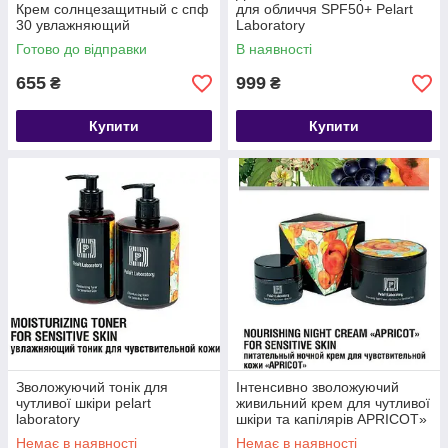
Крем солнцезащитный с спф
для обличчя SPF50+ Pelart
30 увлажняющий
Laboratory
Готово до відправки
В наявності
655
999
₴
₴
Купити
Купити
Зволожуючий тонік для
Інтенсивно зволожуючий
чутливої шкіри pelart
живильний крем для чутливої
laboratory
шкіри та капілярів APRICOT»
50мл
Немає в наявності
Немає в наявності