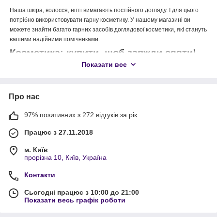
Наша шкіра, волосся, нігті вимагають постійного догляду. І для цього
потрібно використовувати гарну косметику. У нашому магазині ви
можете знайти багато гарних засобів доглядової косметики, які стануть
вашими надійними помічниками.
Косметика: купити, щоб завжди сяяти!
Показати все
Ми пропонуємо косметичні засоби, які перевірені роками та дають
гарантований ефект. Вони виготовлені за спеціальними формулами та
мають у своєму складі натуральні компоненти. Крім цього, наша
Про нас
косметика працює на клітинному рівні та допомагає боротися з
глибокими зморшками, підшкірним жиром, робить колір шкіри кращим.
97% позитивних з 272 відгуків за рік
У нас можна купити:
Працює з 27.11.2018
Крем для обличчя й тіла.
м. Київ
Тоніки.
прорізна 10, Київ, Україна
Маски для обличчя та волосся.
Контакти
Тональний крем.
Гель для вмивання.
Сьогодні працює з 10:00 до 21:00
Показати весь графік роботи
І це лише невеликий список того, що можна придбати. Вся продукція
сертифікована та безпечна. Косметика гіпоалергенна і тому підходить