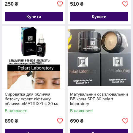
250
510
₴
₴
Купити
Купити
Сироватка для обличчя
Матувальний освітлювальний
ботоксу ефект ліфтингу
ВВ крем SPF 30 pelart
обличчя «MATRIXYL» 30 мл
laboratory
Pelart laboratory
В наявності
В наявності
890
690
₴
₴