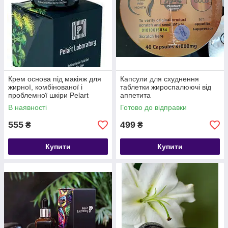
Крем основа під макіяж для
Капсули для схуднення
жирної, комбінованої і
таблетки жироспалюючі від
проблемної шкіри Pelart
аппетита
Laboratory
В наявності
Готово до відправки
555
499
₴
₴
Купити
Купити