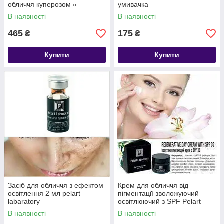
обличчя куперозом «
умивачка
COUPEROSE» SPF 15 50 мл
В наявності
В наявності
465
175
₴
₴
Купити
Купити
Засіб для обличчя з ефектом
Крем для обличчя від
освітлення 2 мл pelart
пігментації зволожуючий
labaratory
освітлюючий з SPF Pelart
Laboratory
В наявності
В наявності