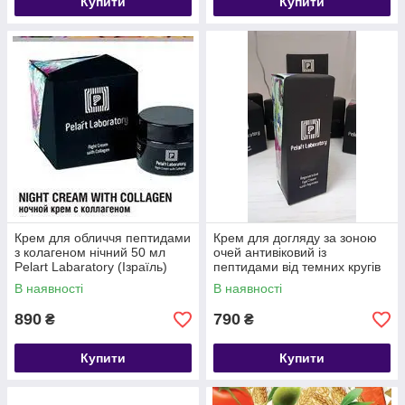
Купити
Купити
Крем для обличчя пептидами
Крем для догляду за зоною
з колагеном нічний 50 мл
очей антивіковий із
Pelart Labaratory (Ізраїль)
пептидами від темних кругів
Pelart Laboratory
В наявності
В наявності
890
790
₴
₴
Купити
Купити