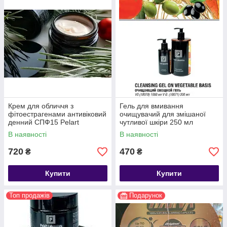
Крем для обличчя з
Гель для вмивання
фітоестрагенами антивіковий
очищувачий для змішаної
денний СПФ15 Pelart
чутливої шкіри 250 мл
Laboratory
В наявності
В наявності
720
470
₴
₴
Купити
Купити
Топ продажів
Подарунок