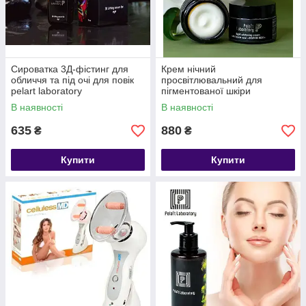
Сироватка 3Д-фістинг для
Крем нічний
обличчя та під очі для повік
просвітлювальний для
pelart laboratory
пігментованої шкіри
В наявності
В наявності
635
880
₴
₴
Купити
Купити