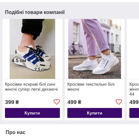
Подібні товари компанії
Кросівки яскраві білі сині
Кросівки текстильні білі
Крос
жіночі супер легкі дихаючі
жіночі
жіно
44
399
499
499
₴
₴
Купити
Купити
Про нас