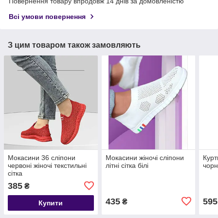
Повернення товару впродовж 14 днів за домовленістю
Всі умови повернення
З цим товаром також замовляють
Мокасини 36 сліпони
Мокасини жіночі сліпони
Курт
червоні жіночі текстильні
літні сітка білі
чорн
сітка
385
₴
435
595
₴
Купити