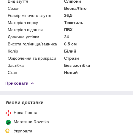
Вид взуття
Сліпони
Сезон
Весна/Літо
Розмір жіночого взуття
36,5
Матеріал верху
Текстиль
Матеріал підошви
ПВХ
Довжина устілки
24
Висота голінища/задника
6.5 см
Колір
Білий
Оздоблення та прикраси
Стрази
Застібка
Без застібки
Стан
Новий
Приховати
Умови доставки
Нова Пошта
Магазини Rozetka
Укрпошта