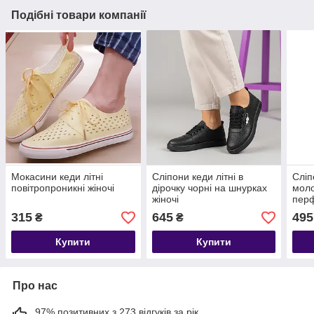
Подібні товари компанії
Мокасини кеди літні
Сліпони кеди літні в
Сліпо
повітропроникні жіночі
дірочку чорні на шнурках
моло
жіночі
пер
315
645
495
₴
₴
Купити
Купити
Про нас
97% позитивних з 273 відгуків за рік