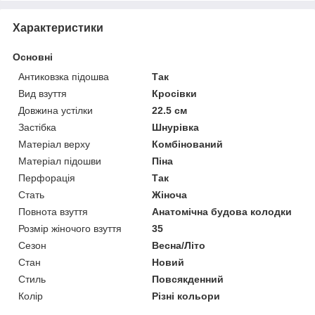
Характеристики
Основні
Антиковзка підошва
Так
Вид взуття
Кросівки
Довжина устілки
22.5 см
Застібка
Шнурівка
Матеріал верху
Комбінований
Матеріал підошви
Піна
Перфорація
Так
Стать
Жіноча
Повнота взуття
Анатомічна будова колодки
Розмір жіночого взуття
35
Сезон
Весна/Літо
Стан
Новий
Стиль
Повсякденний
Колір
Різні кольори