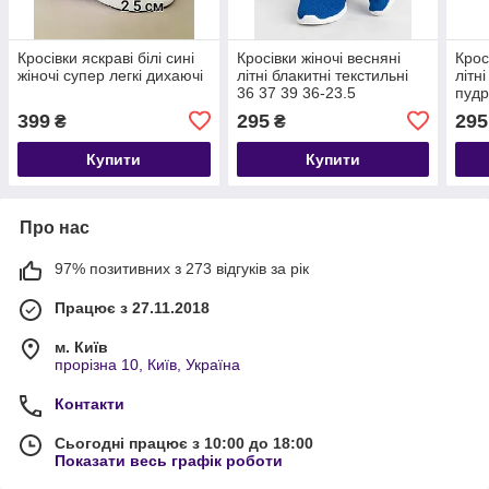
Кросівки яскраві білі сині
Кросівки жіночі весняні
Крос
жіночі супер легкі дихаючі
літні блакитні текстильні
літн
36 37 39 36-23.5
пудр
399
295
295
₴
₴
Купити
Купити
Про нас
97% позитивних з 273 відгуків за рік
Працює з 27.11.2018
м. Київ
прорізна 10, Київ, Україна
Контакти
Сьогодні працює з 10:00 до 18:00
Показати весь графік роботи