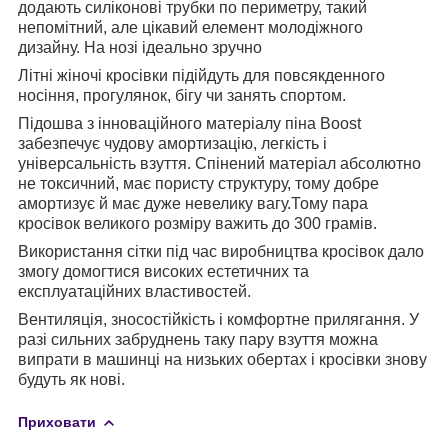
додають силіконові трубки по периметру, такий
непомітний, але цікавий елемент молодіжного
дизайну. На нозі ідеально зручно
Літні жіночі кросівки підійдуть для повсякденного
носіння, прогулянок, бігу чи занять спортом.
Підошва з інноваційного матеріалу піна Boost
забезпечує чудову амортизацію, легкість і
універсальність взуття. Спінений матеріал абсолютно
не токсичний, має пористу структуру, тому добре
амортизує й має дуже невелику вагу.
Тому пара
кросівок великого розміру важить до 300 грамів.
Використання сітки під час виробництва кросівок дало
змогу домогтися високих естетичних та
експлуатаційних властивостей.
Вентиляція, зносостійкість і комфортне прилягання. У
разі сильних забруднень таку пару взуття можна
випрати в машинці на низьких обертах і кросівки знову
будуть як нові.
Приховати