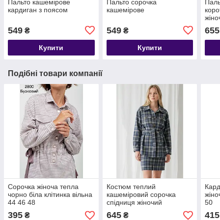
Пальто кашемірове
Пальто сорочка
Паль
кардиган з поясом
кашемірове
коро
жіно
549
549
655
₴
₴
Купити
Купити
Подібні товари компанії
Сорочка жіноча тепла
Костюм теплий
Кард
чорно біла клітинка вільна
кашеміровий сорочка
жіно
44 46 48
спідниця жіночий
50
395
645
415
₴
₴