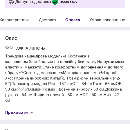
Доступна доставка
Характеристики
Доставка
Оплата
Умови повернення
Опис
💙💛 КОФТА ЖІНОЧа
Трендова кашемірова моделька.Кофтинка з
капюшоном.Застібається на подвійну блискавку.На рукавчиках
еластичні манжети.Стане комфортним доповненням до твого
образу.🌱Сезон: демісезон. ✂️Матеріал : кашемір🌟Гарної
якостіКраїна виробник: Китай🏷 Розміри: універсальний (42-
52)Параметри моделі:Ріст - 157 смОГ - 84 смТалія- 66 смОБ -
90 см📏📏📏Виміри:Розмір : Довжина виробу - 58 см.Довжина
рукава - 54 см.Ширина плечей - 50 см.НОГ - 50 см.Низ - 42
см
Приховати