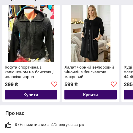
Кофта спортивна з
Халат чорний велюровий
Худі
капюшоном на блискавці
жіночий з блискавкою
елек
чоловіча чорна
махровий
44 4
299
599
285
₴
₴
Купити
Купити
Про нас
97% позитивних з 273 відгуків за рік