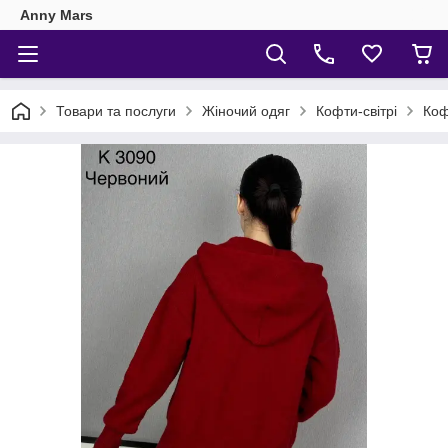
Anny Mars
Товари та послуги
Жіночий одяг
Кофти-світрі
Коф