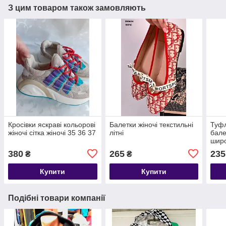
З цим товаром також замовляють
Кросівки яскраві кольорові
Балетки жіночі текстильні
Туфлі
жіночі сітка жіночі 35 36 37
літні
бале
широ
380
265
235
₴
₴
Купити
Купити
Подібні товари компанії