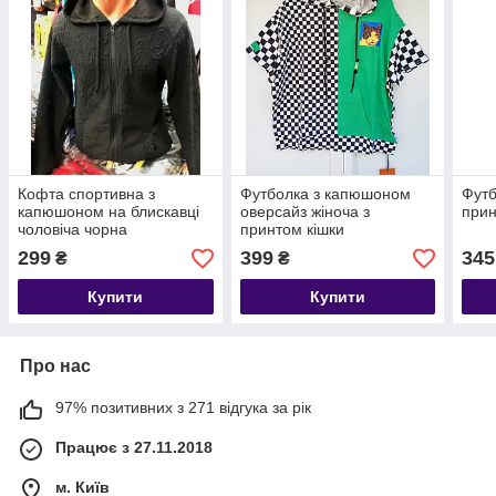
Кофта спортивна з
Футболка з капюшоном
Футб
капюшоном на блискавці
оверсайз жіноча з
прин
чоловіча чорна
принтом кішки
299
399
345
₴
₴
Купити
Купити
Про нас
97% позитивних з 271 відгука за рік
Працює з 27.11.2018
м. Київ