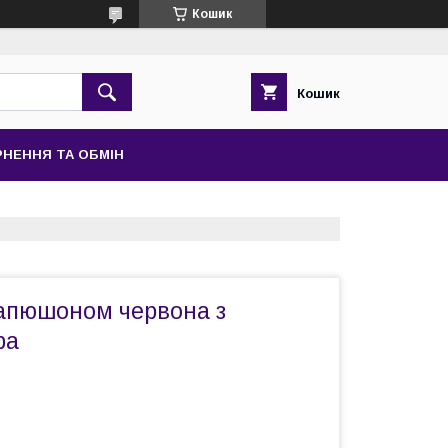
Кошик
Кошик
НЕННЯ ТА ОБМІН
капюшоном червона з
ра