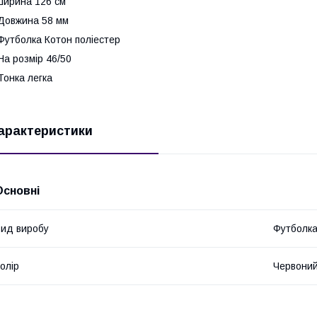
ирина 126 см
Довжина 58 мм
утболка Котон поліестер
а розмір 46/50
онка легка
арактеристики
Основні
ид виробу
Футболк
олір
Червони