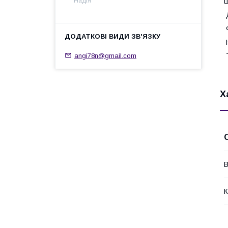
Ш
Надія
Ф
Н
angi78n@gmail.com
Т
Х
В
К