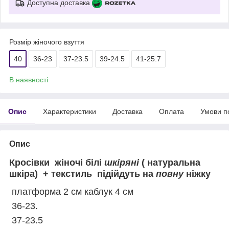
Доступна доставка
Розмір жіночого взуття
40
36-23
37-23.5
39-24.5
41-25.7
В наявності
Опис
Характеристики
Доставка
Оплата
Умови п
Опис
Кросівки жіночі білі
шкіряні
( натуральна
шкіра) + текстиль підійдуть на
повну
ніжку
платформа 2 см каблук 4 см
36-23.
37-23.5