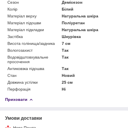
Сезон
Демісезон
Колір
Білий
Матеріал верху
Натуральна шкіра
Матеріал підошви
Поліуретан
Матеріал підкладки
Натуральна шкіра
Застібка
Шнурівка
Висота голінища/задника
7 см
Вологозахист
Так
Водовідштовхувальне
Так
просочення
Антиковзка підошва
Так
Стан
Новий
Довжина устілки
25 см
Перфорація
Ні
Приховати
Умови доставки
Нова Пошта