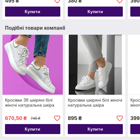
495
380
390
₴
₴
Купити
Купити
Подібні товари компанії
Кросівки 38 шкіряні білі
Кросівки шкіряні білі жіночі
Крос
жіночі натуральна шкіра
натуральна шкіра
жіно
670,50
895
399
₴
₴
745 ₴
Купити
Купити