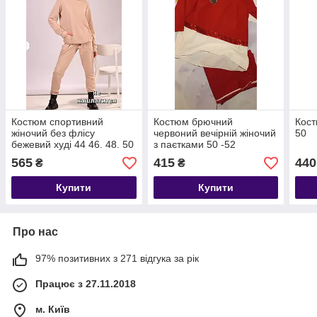
Костюм спортивний
Костюм брючний
Кост
жіночий без флісу
червоний вечірній жіночий
50
бежевий худі 44 46. 48. 50
з паєтками 50 -52
565
415
440
₴
₴
Купити
Купити
Про нас
97% позитивних з 271 відгука за рік
Працює з 27.11.2018
м. Київ