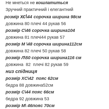
Не мнеться не
кошлатиться
Зручний практичний і елегантний
хс\
розмір
44
сорочк
а ширина 98см
довжина 80 плечі 44 рукав 56
розмір С\46 сорочка ширина104
довжина 81 плечі44 рукав 57
розмір М \48 сорочка ширина112см
довжина 82 плечі 50 рукав 58
розмір Л\50 сорочка ширина116 см
довжина 82 плечі 82 рукав 59
низ спідниця
розмір ХС\42 пояс 62см
бедра 88 довжина52см
розмір С\44 пояс 66см
бедра 92 довжина 53
розмір М\ 46пояс 70см