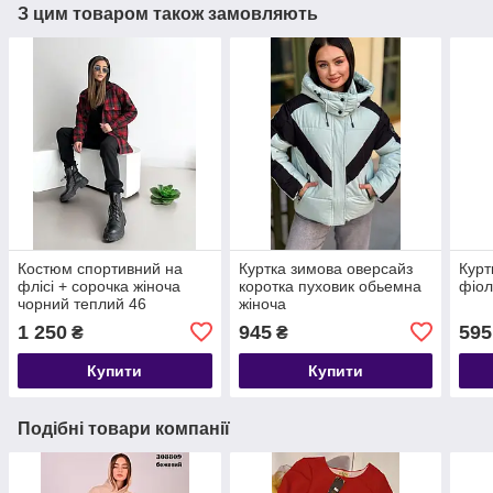
З цим товаром також замовляють
Костюм спортивний на
Куртка зимова оверсайз
Курт
флісі + сорочка жіноча
коротка пуховик обьемна
фіол
чорний теплий 46
жіноча
1 250
945
595
₴
₴
Купити
Купити
Подібні товари компанії