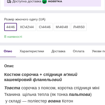
Доступна доставка
Розмір жіночого одягу (UA)
44/46
ХС\42\44
С\44\46
М\46\48
Л\48\50
В наявності
Опис
Характеристики
Доставка
Оплата
Умови п
Опис
Костюм сорочка + спідниця
м'який
кашеміровий
фланельовий
Товста
сорочка з поясом, коротка спідниця міні
Тканина щільна тепла (як тонка
пальтова
)
у складі — поліестер
вовна
Котон