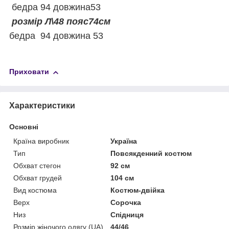
бедра 94 довжина53
розмір Л\48 пояс74см
бедра 94 довжина 53
Приховати
Характеристики
Основні
Країна виробник
Україна
Тип
Повсякденний костюм
Обхват стегон
92 см
Обхват грудей
104 см
Вид костюма
Костюм-двійка
Верх
Сорочка
Низ
Спідниця
Розмір жіночого одягу (UA)
44/46