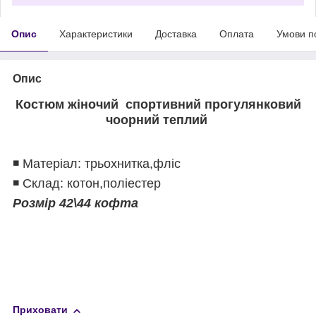
Опис
Характеристики
Доставка
Оплата
Умови п
Опис
Костюм жіночий спортивний прогулянковий
чоорний теплий
◾️ Матеріал: трьохнитка,фліс
◾️ Склад: котон,поліестер
Розмір 42\44 кофта
Приховати