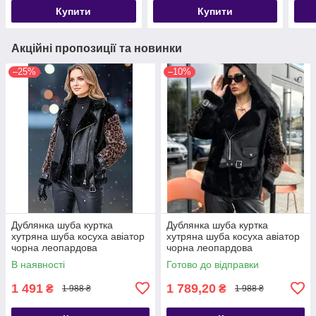
Купити
Купити
Акційні пропозиції та новинки
–25%
–10%
Дублянка шуба куртка
Дублянка шуба куртка
хутряна шуба косуха авіатор
хутряна шуба косуха авіатор
чорна леопардова
чорна леопардова
В наявності
Готово до відправки
1 491
1 789,20
₴
₴
1 988 ₴
1 988 ₴