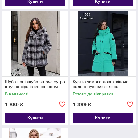
Купити
Купити
Шуба напівшуба жіноча хутро
Куртка зимова довга жіноча
штучна сіра із капюшоном
пальто пуховик зелена
В наявності
Готово до відправки
1 880
1 399
₴
₴
Купити
Купити