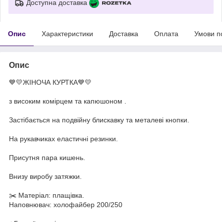
Доступна доставка
Опис
Характеристики
Доставка
Оплата
Умови п
Опис
💙💛ЖІНОЧА КУРТКА💙💛
з високим комірцем та капюшоном .
Застібається на подвійну блискавку та металеві кнопки.
На рукавчиках еластичні резинки.
Присутня пара кишень.
Внизу виробу затяжки.
✂️ Матеріал: плащівка.
Наповнювач: холофайбер 200/250