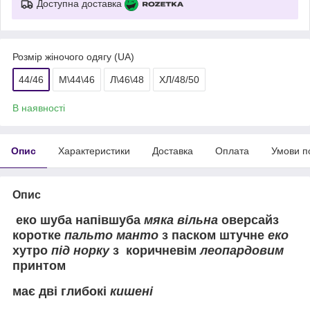
Доступна доставка
Розмір жіночого одягу (UA)
44/46
М\44\46
Л\46\48
ХЛ/48/50
В наявності
Опис
Характеристики
Доставка
Оплата
Умови п
Опис
еко шуба напівшуба
мяка вільна
оверсайз
коротке
пальто манто
з паском штучне
еко
хутро
під норку
з коричневім
леопардовим
принтом
має дві глибокі
кишені