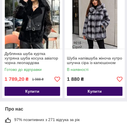
Дублянка шуба куртка
хутряна шуба косуха авіатор
Шуба напівшуба жіноча хутро
чорна леопардова
штучна сіра із капюшоном
Готово до відправки
В наявності
1 789,20
1 880
₴
₴
1 988 ₴
Купити
Купити
Про нас
97% позитивних з 271 відгука за рік