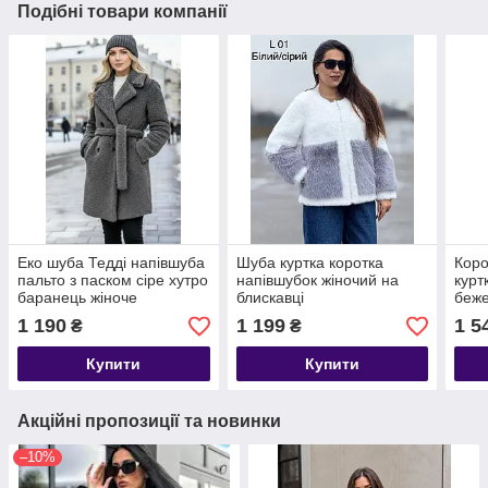
Подібні товари компанії
Еко шуба Тедді напівшуба
Шуба куртка коротка
Коро
пальто з паском сіре хутро
напівшубок жіночий на
курт
баранець жіноче
блискавці
беже
1 190
1 199
1 5
₴
₴
Купити
Купити
Акційні пропозиції та новинки
–10%