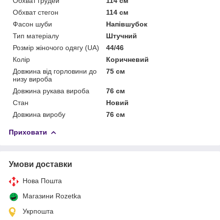
Обхват грудей
114 см
Обхват стегон
114 см
Фасон шуби
Напівшубок
Тип матеріалу
Штучний
Розмір жіночого одягу (UA)
44/46
Колір
Коричневий
Довжина від горловини до
75 см
низу вироба
Довжина рукава вироба
76 см
Стан
Новий
Довжина виробу
76 см
Приховати
Умови доставки
Нова Пошта
Магазини Rozetka
Укрпошта