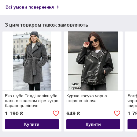
Всі умови повернення
З цим товаром також замовляють
Еко шуба Тедді напівшуба
Куртка косуха чорна
Ботф
пальто з паском сіре хутро
шкіряна жіноча
чорн
баранець жіноче
широ
1 190
649
1 7
₴
₴
Купити
Купити