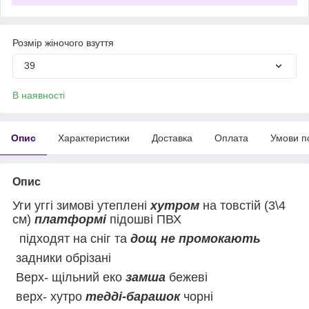
Розмір жіночого взуття
39
В наявності
Опис
Характеристики
Доставка
Оплата
Умови п
Опис
Уги уггі зимові утеплені
хутром
на товстій (3\4
см)
платформі
підошві ПВХ
підходят на сніг та
дощ не промокають
задники обрізані
Верх- щільний еко
замша
бежеві
верх- хутро
тедді-барашок
чорні