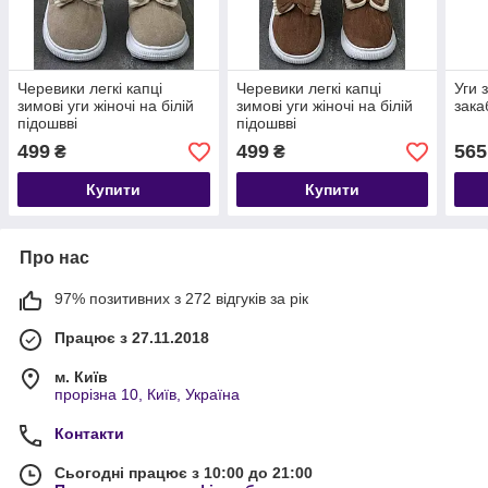
Черевики легкі капці
Черевики легкі капці
Уги 
зимові уги жіночі на білій
зимові уги жіночі на білій
зака
підошвві
підошвві
499
499
565
₴
₴
Купити
Купити
Про нас
97% позитивних з 272 відгуків за рік
Працює з 27.11.2018
м. Київ
прорізна 10, Київ, Україна
Контакти
Сьогодні працює з 10:00 до 21:00