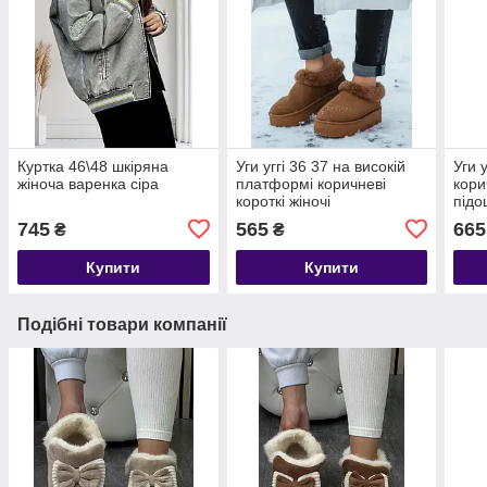
Куртка 46\48 шкіряна
Уги уггі 36 37 на високій
Уги у
жіноча варенка сіра
платформі коричневі
кори
короткі жіночі
підо
745
565
665
₴
₴
Купити
Купити
Подібні товари компанії