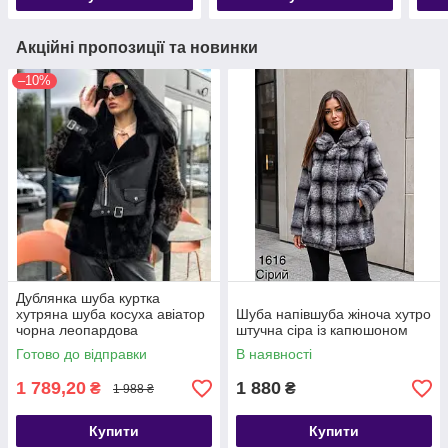
Акційні пропозиції та новинки
–10%
Дублянка шуба куртка
хутряна шуба косуха авіатор
Шуба напівшуба жіноча хутро
чорна леопардова
штучна сіра із капюшоном
Готово до відправки
В наявності
1 789,20
1 880
₴
₴
1 988 ₴
Купити
Купити