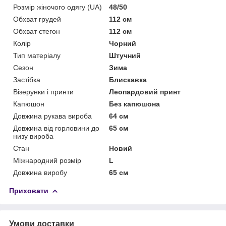
Розмір жіночого одягу (UA)
48/50
Обхват грудей
112 см
Обхват стегон
112 см
Колір
Чорний
Тип матеріалу
Штучний
Сезон
Зима
Застібка
Блискавка
Візерунки і принти
Леопардовий принт
Капюшон
Без капюшона
Довжина рукава вироба
64 см
Довжина від горловини до
65 см
низу вироба
Стан
Новий
Міжнародний розмір
L
Довжина виробу
65 см
Приховати
Умови доставки