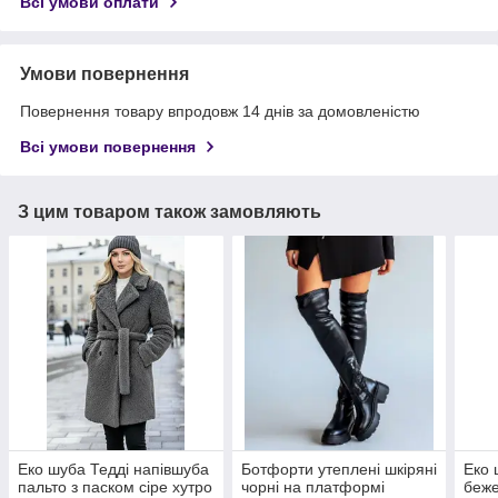
Всі умови оплати
Умови повернення
Повернення товару впродовж 14 днів за домовленістю
Всі умови повернення
З цим товаром також замовляють
Еко шуба Тедді напівшуба
Ботфорти утеплені шкіряні
Еко 
пальто з паском сіре хутро
чорні на платформі
беже