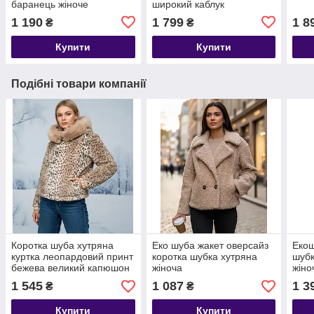
баранець жіноче
широкий каблук
1 190
1 799
1 8
₴
₴
Купити
Купити
Подібні товари компанії
Коротка шуба хутряна
Еко шуба жакет оверсайз
Екош
куртка леопардовий принт
коротка шубка хутряна
шубк
бежева великий капюшон
жіноча
жіно
1 545
1 087
1 3
₴
₴
Купити
Купити