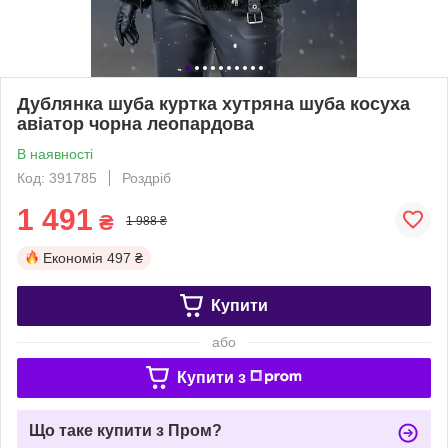
Дублянка шуба куртка хутряна шуба косуха
авіатор чорна леопардова
В наявності
Код: 391785
Роздріб
1 491
₴
1 988 ₴
Економія
497 ₴
Купити
або
Купити з
Що таке купити з Пром?