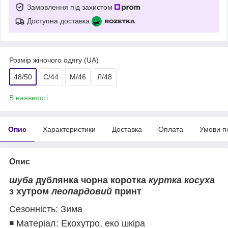
Замовлення під захистом
Доступна доставка
Розмір жіночого одягу (UA)
48/50
С/44
М/46
Л/48
В наявності
Опис
Характеристики
Доставка
Оплата
Умови п
Опис
шуба
дублянка чорна коротка
куртка косуха
з хутром
леопардовий
принт
Сезонність: Зима
◾ Матеріал: Екохутро, еко шкіра