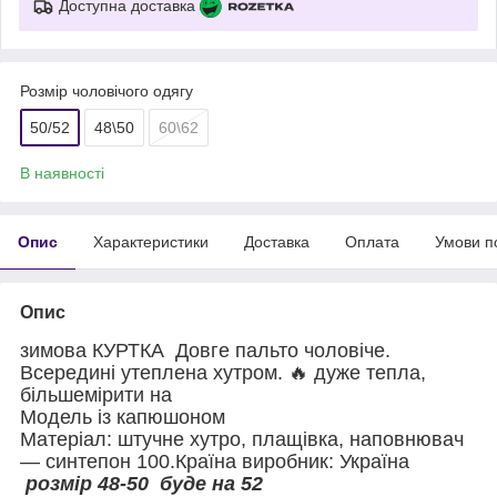
Доступна доставка
Розмір чоловічого одягу
50/52
48\50
60\62
В наявності
Опис
Характеристики
Доставка
Оплата
Умови п
Опис
зимова КУРТКА Довге пальто чоловіче.
Всередині утеплена хутром. 🔥 дуже тепла,
більшемірити на
Модель із капюшоном
Матеріал: штучне хутро, плащівка, наповнювач
— синтепон 100.Країна виробник: Україна
розмір 48-50 буде на 52