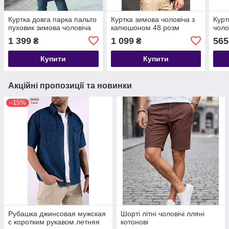
Куртка довга парка пальто
Куртка зимова чоловіча з
Курт
пуховик зимова чоловіча
капюшоном 48 розм
чоло
1 399
1 099
565
₴
₴
Купити
Купити
Акційні пропозиції та новинки
–15%
Рубашка джинсовая мужская
Шорті літні чоловічі лляні
с коротким рукавом летняя
котонові