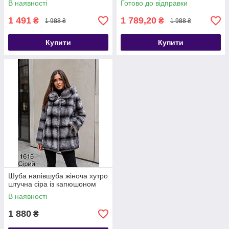
В наявності
Готово до відправки
1 491
1 789,20
₴
₴
1 988 ₴
1 988 ₴
Купити
Купити
Шуба напівшуба жіноча хутро
штучна сіра із капюшоном
В наявності
1 880
₴