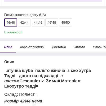
Розмір жіночого одягу (UA)
46/48
42\44
44\46
46\48
48\50
В наявності
Опис
Характеристики
Доставка
Оплата
Умови п
Опис
штучна шуба пальто жіноча з
єко хутра
Тедді
довга на підкладці
з
Зима
паском
Сезонність:
◾️ Матеріал:
Екохутро тедді◾️
Склад: Поліест=
Розмір 42\44 нема