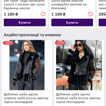
Еко шуба Тедді напівшуба
Шуба куртка коротка
Босо
пальто з паском сіре хутро
напівшубок жіночий на
еко 
баранець жіноче
блискавці
нам
1 190
1 199
295
₴
₴
Купити
Купити
Акційні пропозиції та новинки
–25%
–10%
Дублянка шуба куртка
Дублянка шуба куртка
хутряна шуба косуха авіатор
хутряна шуба косуха авіатор
чорна леопардова
чорна леопардова