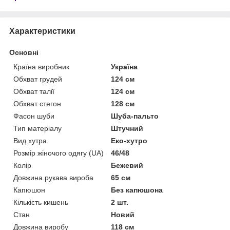
Характеристики
Основні
Країна виробник
Україна
Обхват грудей
124 см
Обхват талії
124 см
Обхват стегон
128 см
Фасон шуби
Шуба-пальто
Тип матеріалу
Штучний
Вид хутра
Еко-хутро
Розмір жіночого одягу (UA)
46/48
Колір
Бежевий
Довжина рукава вироба
65 см
Капюшон
Без капюшона
Кількість кишень
2 шт.
Стан
Новий
Довжина виробу
118 см