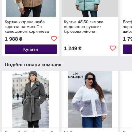
Куртка хктряна шуба
Куртка 48\50 зимова
Ботф
коротка на молнії з
подовжена пуховик
чорн
капюшоном коричнева
бірюзова жіноча
широ
1 988
1 7
₴
1 249
₴
Купити
Подібні товари компанії