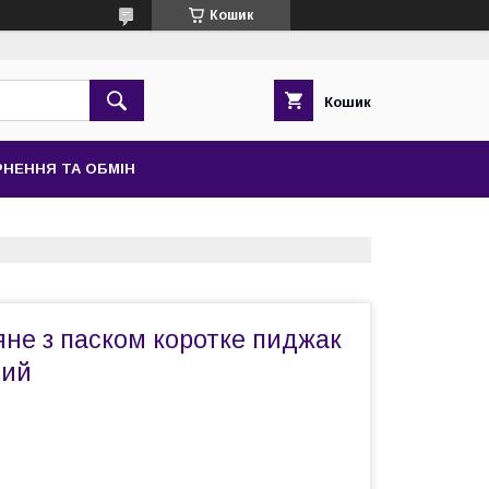
Кошик
Кошик
НЕННЯ ТА ОБМІН
не з паском коротке пиджак
чий