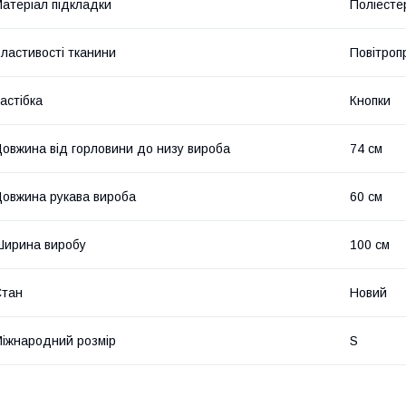
атеріал підкладки
Поліесте
ластивості тканини
Повітроп
астібка
Кнопки
овжина від горловини до низу вироба
74 см
овжина рукава вироба
60 см
ирина виробу
100 см
Стан
Новий
іжнародний розмір
S