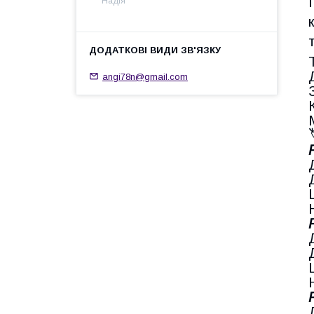
Надія
angi78n@gmail.com