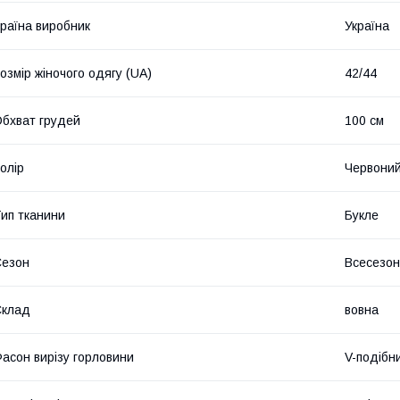
раїна виробник
Україна
озмір жіночого одягу (UA)
42/44
бхват грудей
100 см
олір
Червони
ип тканини
Букле
Сезон
Всесезо
Склад
вовна
асон вирізу горловини
V-подібн