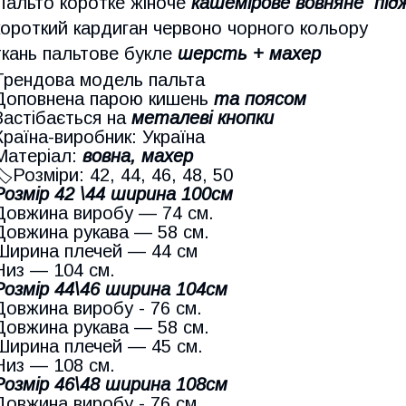
Пальто коротке жіноче
кашемірове вовняне
під
короткий кардиган червоно чорного кольору
ткань пальтове букле
шерсть + махер
Трендова модель пальта
Доповнена парою кишень
та поясом
Застібається на
металеві кнопки
Країна-виробник: Україна
Матеріал:
вовна, махер
🏷Розміри: 42, 44, 46, 48, 50
Розмір 42 \44 ширина 100см
Довжина виробу — 74 см.
Довжина рукава — 58 см.
Ширина плечей — 44 см
Низ — 104 см.
Розмір 44\46 ширина 104см
Довжина виробу - 76 см.
Довжина рукава — 58 см.
Ширина плечей — 45 см.
Низ — 108 см.
Розмір 46\48 ширина 108см
Довжина виробу - 76 см.