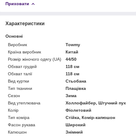
Приховати
Характеристики
Основні
Виробник
Towmy
Країна виробник
Китай
Розмір жіночого одягу (UA)
44/50
Обхват грудей
118 см
Обхват талії
118 см
Вид куртки
Стьобана
Тип тканини
Плащівка
Сезон
Зима
Вид утеплювача
Холлофайбер, Штучний пух
Колір
Фіолетовий
Тип коміра
Стійка, Комір-капюшон
Фасон рукава
Широкий
Капюшон
Знімний