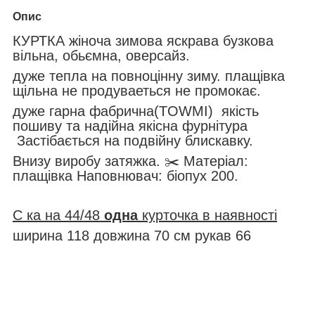
Опис
КУРТКА жіноча зимова яскрава бузкова
вільна, обьємна, оверсайз.
дуже тепла на повноцінну зиму. плащівка
щільна не продуваеться не промокає.
дуже гарна фабрична(TOWMI) якість
пошиву та надійна якісна фурнітура
Застібається на подвійну блискавку.
Внизу виробу затяжка. ✂️ Матеріал:
плащівка Наповнювач: біопух 200.
C ка на 44/48
одна
курточка в наявності
ширина 118 довжина 70 см рукав 66