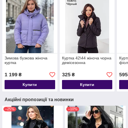
Зимова бузкова жіноча
Куртка 42\44 жіноча чорна
Курт
куртка
демісезонна
фіол
1 199
325
595
₴
₴
Купити
Купити
Акційні пропозиції та новинки
–25%
–10%