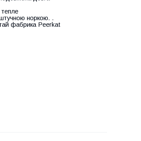
 тепле
 штучною норкою. .
итай фабрика Peerkat