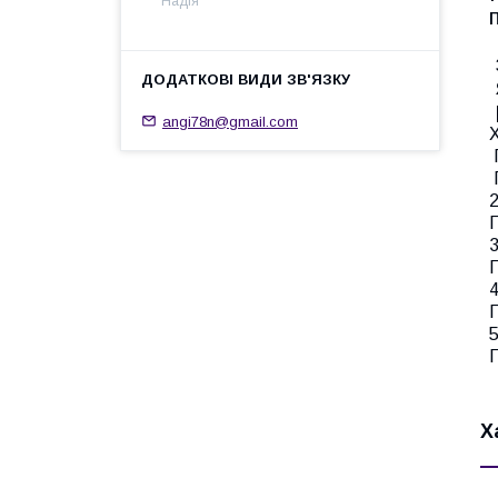
Надія
angi78n@gmail.com
Х