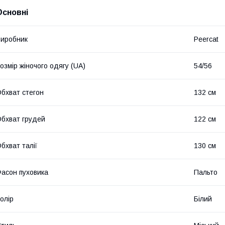
Основні
иробник
Peercat
озмір жіночого одягу (UA)
54/56
бхват стегон
132 см
бхват грудей
122 см
бхват талії
130 см
асон пуховика
Пальто
олір
Білий