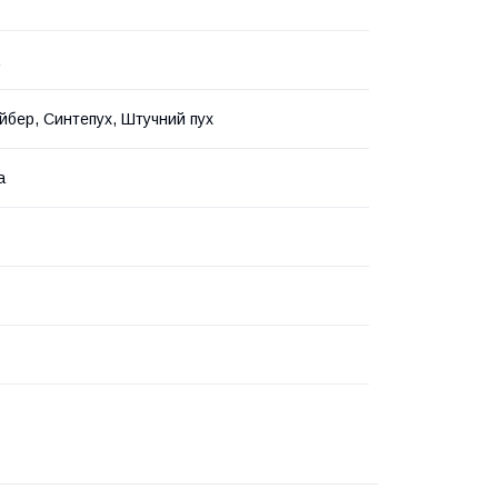
бер, Синтепух, Штучний пух
а