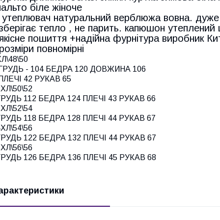
пальто біле жіноче
утеплювач натуральний верблюжа вовна. дуже
зберігає тепло , не парить. капюшон утеплений
якісне пошиття +надійна фурнітура виробник К
розміри повномірні
ХЛ\48\50
ГРУДЬ - 104 БЕДРА 120 ДОВЖИНА 106
ПЛЕЧІ 42 РУКАВ 65
2ХЛ\50\52
ГРУДЬ 112 БЕДРА 124 ПЛЕЧІ 43 РУКАВ 66
3ХЛ\52\54
ГРУДЬ 118 БЕДРА 128 ПЛЕЧІ 44 РУКАВ 67
4ХЛ\54\56
ГРУДЬ 122 БЕДРА 132 ПЛЕЧІ 44 РУКАВ 67
5ХЛ\56\56
ГРУДЬ 126 БЕДРА 136 ПЛЕЧІ 45 РУКАВ 68
арактеристики