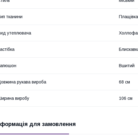
тиль
Міський
ип тканини
Плащівка
ид утеплювача
Холлофай
астібка
Блискавк
Капюшон
Вшитий
овжина рукава вироба
68 см
ирина виробу
106 см
нформація для замовлення