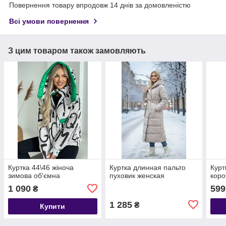
Повернення товару впродовж 14 днів за домовленістю
Всі умови повернення
З цим товаром також замовляють
Куртка 44\46 жіноча
Куртка длинная пальто
Кур
зимова об'ємна
пуховик женская
коро
1 090
599
₴
1 285
₴
Купити