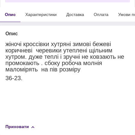
Опис
Характеристики
Доставка
Оплата
Умови п
Опис
жіночі кроссівки хутряні зимові бежеві
коричневі черевики утеплені щільним
хутром. дуже теплі і зручні не ковзають не
промокають . сбоку робоча молнія
маломірять на пів розміру
36-23.
Приховати