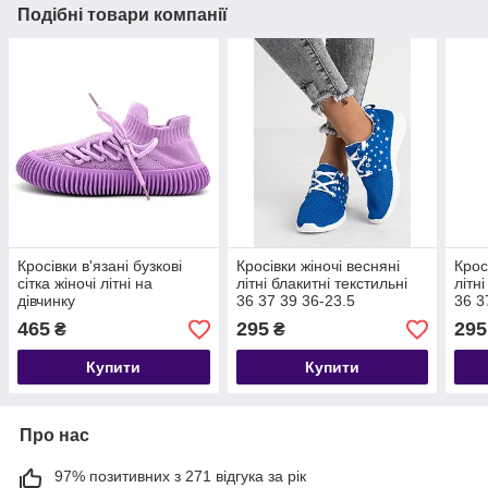
Подібні товари компанії
Кросівки в'язані бузкові
Кросівки жіночі весняні
Крос
сітка жіночі літні на
літні блакитні текстильні
літн
дівчинку
36 37 39 36-23.5
36 3
465
295
295
₴
₴
Купити
Купити
Про нас
97% позитивних з 271 відгука за рік