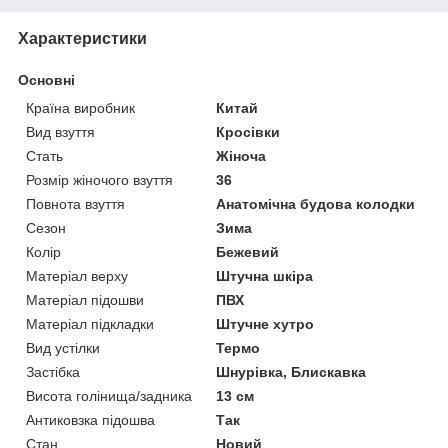
Характеристики
Основні
Країна виробник
Китай
Вид взуття
Кросівки
Стать
Жіноча
Розмір жіночого взуття
36
Повнота взуття
Анатомічна будова колодки
Сезон
Зима
Колір
Бежевий
Матеріал верху
Штучна шкіра
Матеріал підошви
ПВХ
Матеріал підкладки
Штучне хутро
Вид устілки
Термо
Застібка
Шнурівка, Блискавка
Висота голінища/задника
13 см
Антиковзка підошва
Так
Стан
Новий