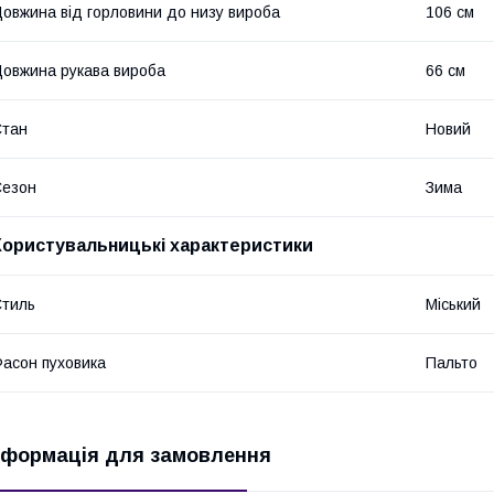
овжина від горловини до низу вироба
106 см
овжина рукава вироба
66 см
Стан
Новий
Сезон
Зима
Користувальницькі характеристики
тиль
Міський
асон пуховика
Пальто
нформація для замовлення