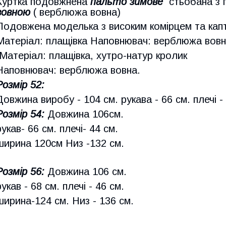
Куртка подовжнена
пальто зимове
стьобана з 
вовною
( верблюжа вовна)
Подовжена моделька з високим комірцем та капт
Матеріал: плащівка Наповнювач: верблюжа вовна
Матеріал: плащівка, хутро-натур кролик
Наповнювач: верблюжа вовна.
Розмір 52:
Довжина виробу - 104 см. рукава - 66 см. плечі -
Розмір 54:
Довжина 106см.
рукав- 66 см. плечі- 44 см.
ширина 120см Низ -132 см.
Розмір 56:
Довжина 106 см.
рукав - 68 см. плечі - 46 см.
ширина-124 см. Низ - 136 см.