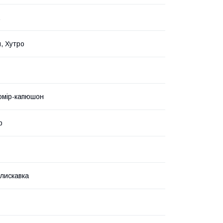
, Хутро
Комір-капюшон
р
Блискавка