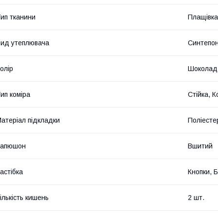
ип тканини
Плащівка
ид утеплювача
Синтепон
олір
Шоколад
ип коміра
Стійка, 
атеріал підкладки
Поліесте
Капюшон
Вшитий
астібка
Кнопки, 
ількість кишень
2 шт.