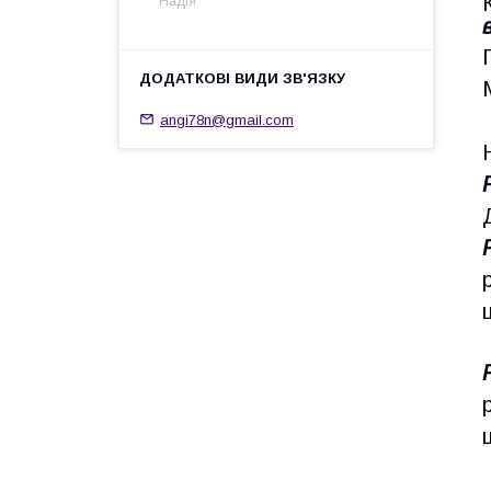
Надія
angi78n@gmail.com