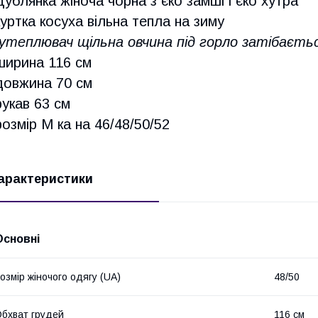
Дублянка жіноча чорна з єко замші і єко хутра
куртка косуха вільна тепла на зиму
утеплювач щільна овчина під горло затібаєть
ширина 116 см
довжина 70 см
рукав 63 см
розмір М ка на 46/48/50/52
арактеристики
Основні
озмір жіночого одягу (UA)
48/50
бхват грудей
116 см