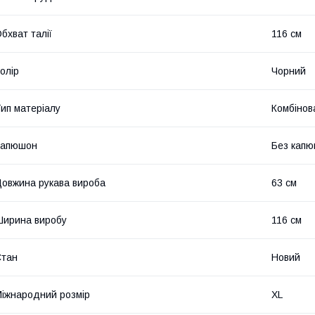
бхват талії
116 см
олір
Чорний
ип матеріалу
Комбінов
Капюшон
Без кап
овжина рукава вироба
63 см
ирина виробу
116 см
Стан
Новий
іжнародний розмір
XL