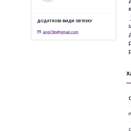
Надія
angi78n@gmail.com
Х
Р
О