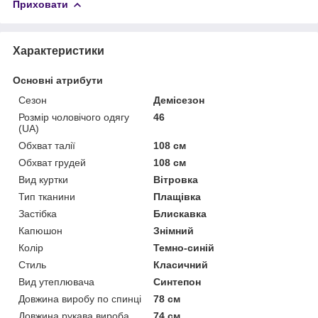
Приховати
Характеристики
Основні атрибути
Сезон
Демісезон
Розмір чоловічого одягу
46
(UA)
Обхват талії
108 см
Обхват грудей
108 см
Вид куртки
Вітровка
Тип тканини
Плащівка
Застібка
Блискавка
Капюшон
Знімний
Колір
Темно-синій
Стиль
Класичний
Вид утеплювача
Синтепон
Довжина виробу по спинці
78 см
Довжина рукава вироба
74 см