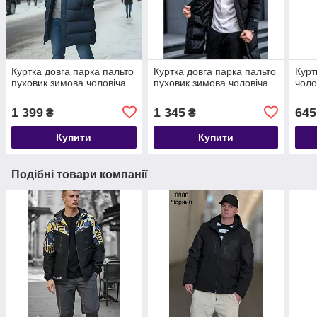
Куртка довга парка пальто
Куртка довга парка пальто
Курт
пуховик зимова чоловіча
пуховик зимова чоловіча
чоло
1 399
1 345
645
₴
₴
Купити
Купити
Подібні товари компанії