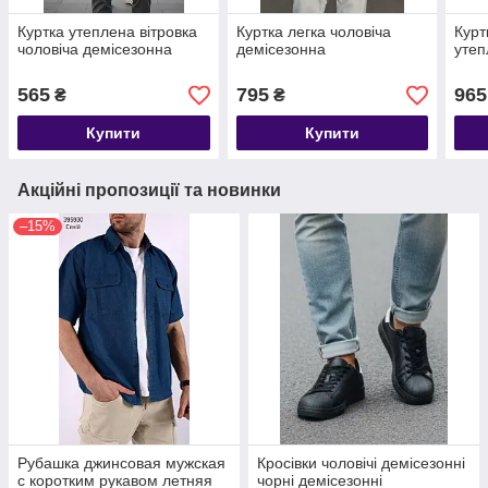
Куртка утеплена вітровка
Куртка легка чоловіча
Курт
чоловіча демісезонна
демісезонна
утеп
565
795
965
₴
₴
Купити
Купити
Акційні пропозиції та новинки
–15%
Рубашка джинсовая мужская
Кросівки чоловічі демісезонні
с коротким рукавом летняя
чорні демісезонні