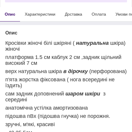
Опис
Характеристики
Доставка
Оплата
Умови п
Опис
Кросівки жіночі білі шкіряні (
натуральна
шкіра)
жіночі
платформа 1.5 см каблук 2 см ,задник щільний
високий 7 см
верх натуральна шкіра
в дірочку
(перфорована)
п'ята жорстка фіксована ( нога всередині не
їздить)
сам задник доповнений
шаром шкіри
з
середині
анатомічна устілка амортизована
підошва пВх (підошва гнучка) не порожня.
зручні, м'які, красиві