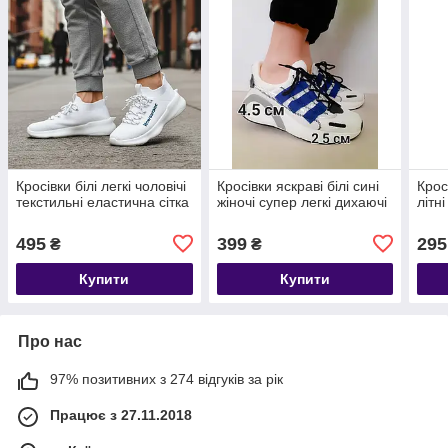
Кросівки білі легкі чоловічі
Кросівки яскраві білі сині
Крос
текстильні еластична сітка
жіночі супер легкі дихаючі
літн
495
399
295
₴
₴
Купити
Купити
Про нас
97% позитивних з 274 відгуків за рік
Працює з 27.11.2018