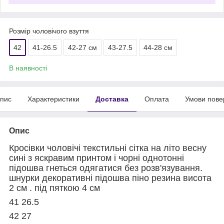
Розмір чоловічого взуття
42
41-26.5
42-27 см
43-27.5
44-28 см
В наявності
пис
Характеристики
Доставка
Оплата
Умови пове
Опис
Кросівки чоловічі текстильні сітка на літо весну
сині з яскравим принтом і чорні однотонні
підошва гнеться одягатися без розв'язування.
шнурки декоративні підошва піно резина висота
2 см . під пяткою 4 см
41 26.5
42 27