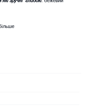
м'які зручні глибокі
. бежевий
більше