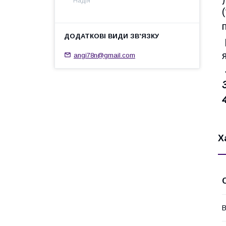
Надія
angi78n@gmail.com
Х
В