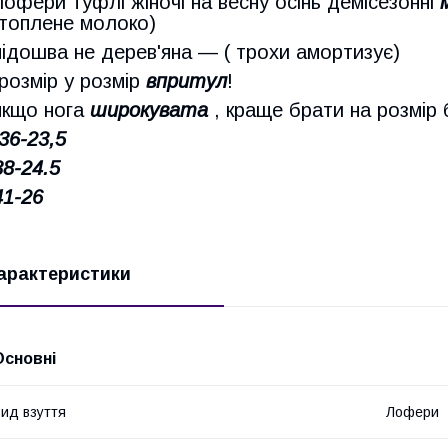
лофери туфлі жіночі на весну осінь демісезонні
(топлене молоко)
підошва не дерев'яна — ( трохи амортизує)
розмір у розмір
впритул
!
якщо нога
широкувата
, краще брати на розмір 
36-23,5
38-24.5
41-26
арактеристики
Основні
ид взуття
Лофери