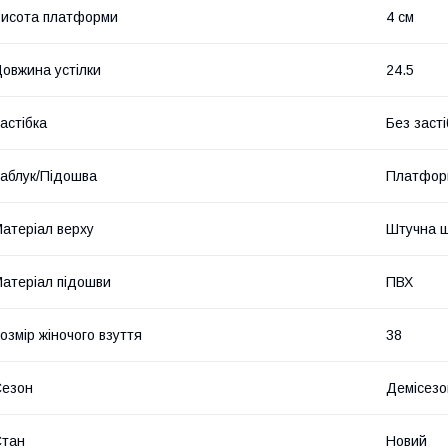
исота платформи
4 см
овжина устілки
24.5
астібка
Без засті
аблук/Підошва
Платфор
атеріал верху
Штучна ш
атеріал підошви
ПВХ
озмір жіночого взуття
38
Сезон
Демісезо
Стан
Новий