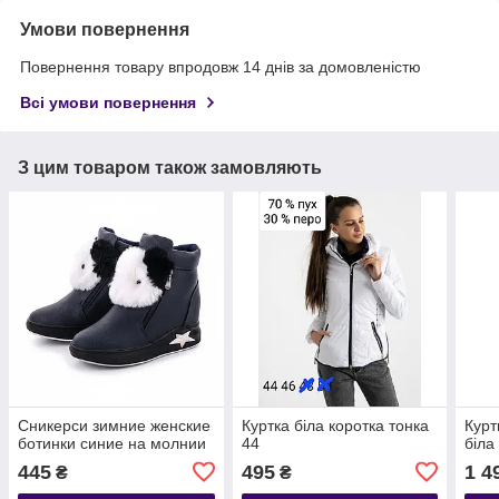
Умови повернення
Повернення товару впродовж 14 днів за домовленістю
Всі умови повернення
З цим товаром також замовляють
Сникерси зимние женские
Куртка біла коротка тонка
Курт
ботинки синие на молнии
44
біла
445
495
1 4
₴
₴