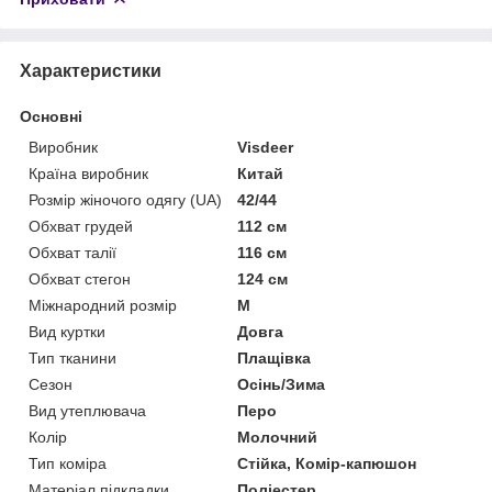
Характеристики
Основні
Виробник
Visdeer
Країна виробник
Китай
Розмір жіночого одягу (UA)
42/44
Обхват грудей
112 см
Обхват талії
116 см
Обхват стегон
124 см
Міжнародний розмір
M
Вид куртки
Довга
Тип тканини
Плащівка
Сезон
Осінь/Зима
Вид утеплювача
Перо
Колір
Молочний
Тип коміра
Стійка, Комір-капюшон
Матеріал підкладки
Поліестер