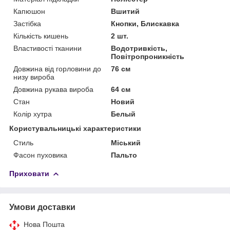
Капюшон
Вшитий
Застібка
Кнопки, Блискавка
Кількість кишень
2 шт.
Властивості тканини
Водотривкість,
Повітропроникність
Довжина від горловини до
76 см
низу вироба
Довжина рукава вироба
64 см
Стан
Новий
Колір хутра
Белый
Користувальницькі характеристики
Стиль
Міський
Фасон пуховика
Пальто
Приховати
Умови доставки
Нова Пошта