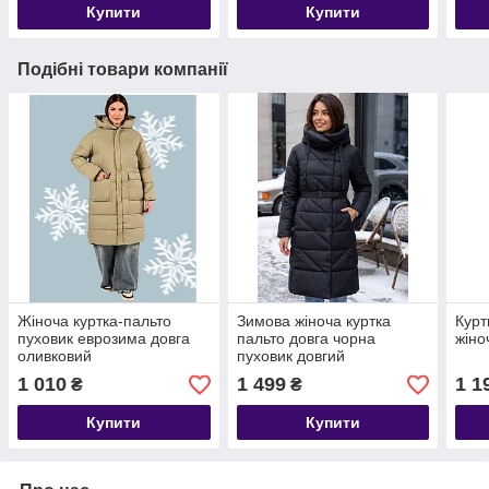
Купити
Купити
Подібні товари компанії
Жіноча куртка-пальто
Зимова жіноча куртка
Курт
пуховик еврозима довга
пальто довга чорна
жіно
оливковий
пуховик довгий
1 010
1 499
1 1
₴
₴
Купити
Купити