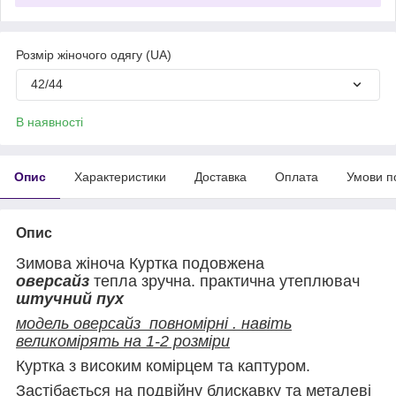
Розмір жіночого одягу (UA)
42/44
В наявності
Опис
Характеристики
Доставка
Оплата
Умови п
Опис
Зимова жіноча Куртка подовжена
оверсайз
тепла зручна. практична утеплювач
штучний пух
модель оверсайз повномірні . навіть
великомірять на 1-2 розміри
Куртка з високим комірцем та каптуром.
Застібається на подвійну блискавку та металеві