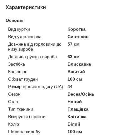
Характеристики
Основні
Вид куртки
Коротка
Вид утеплювача
Синтепон
Довжина від горловини до
57 см
низу вироба
Довжина рукава вироба
63 см
Застібка
Блискавка
Капюшон
Вшитий
Обхват грудей
100 см
Розмір жіночого одягу (UA)
44
Сезон
Весна/Осінь
Стан
Новий
Тип тканини
Плащівка
Візерунки і принти
Клітинка
Колір
Білий
Ширина виробу
100 см