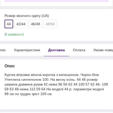
Розмір жіночого одягу (UA)
44
42/44
46/48
48/50
В наявності
пис
Характеристики
Доставка
Оплата
Умови пове
Опис
Куртка вітровка жіноча коротка з капюшоном. Чорно-біла
Утеплена синтепоном 100. На весну осінь. 44 46 розмір
ширина довжина рукав 42 нема 96 56 62 44 100 57 62 46- 108
58 63 48-нема 112 59 64 На моделі 44 р. параметри моделі
88 см по грудях зріст 169 см