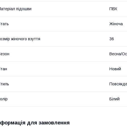
атеріал підошви
ПВХ
тать
Жіноча
озмір жіночого взуття
36
Сезон
Весна/Ос
Стан
Новий
тиль
Повсякд
олір
Білий
нформація для замовлення