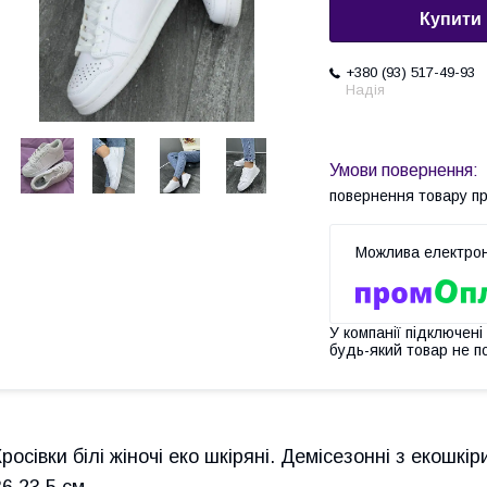
Купити
+380 (93) 517-49-93
Надія
повернення товару п
У компанії підключені
будь-який товар не п
Кросівки білі жіночі еко шкіряні. Демісезонні з екошкір
36 23.5 см