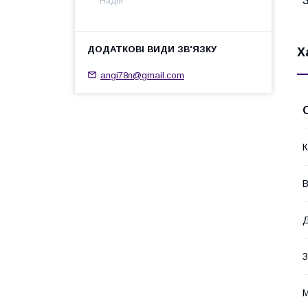
Надія
Х
angi78n@gmail.com
К
В
Д
З
М