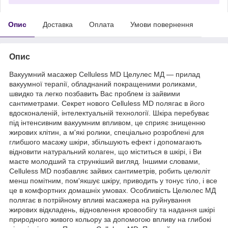
Опис
Доставка
Оплата
Умови повернення
Опис
Вакуумний масажер Celluless MD Целулес МД — прилад
вакуумної терапії, обладнаний покращеними роликами,
швидко та легко позбавить Вас проблем із зайвими
сантиметрами. Секрет нового Celluless MD полягає в його
вдосконаленій, інтелектуальній технології. Шкіра перебуває
під інтенсивним вакуумним впливом, це сприяє знищенню
жирових клітин, а м'які ролики, спеціально розроблені для
глибшого масажу шкіри, збільшують ефект і допомагають
відновити натуральний колаген, що міститься в шкірі, і Ви
маєте молодший та стрункіший вигляд. Іншими словами,
Celluless MD позбавляє зайвих сантиметрів, робить целюліт
менш помітним, пом'якшує шкіру, приводить у тонус тіло, і все
це в комфортних домашніх умовах. Особливість Целюлес МД
полягає в потрійному впливі масажера на руйнування
жирових відкладень, відновлення кровообігу та надання шкірі
природного живого кольору за допомогою впливу на глибокі