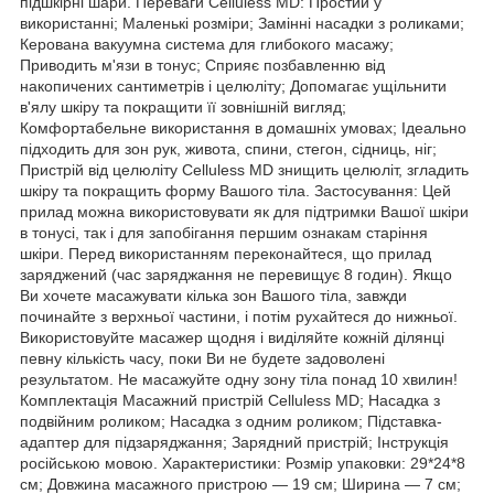
підшкірні шари. Переваги Celluless MD: Простий у
використанні; Маленькі розміри; Замінні насадки з роликами;
Керована вакуумна система для глибокого масажу;
Приводить м'язи в тонус; Сприяє позбавленню від
накопичених сантиметрів і целюліту; Допомагає ущільнити
в'ялу шкіру та покращити її зовнішній вигляд;
Комфортабельне використання в домашніх умовах; Ідеально
підходить для зон рук, живота, спини, стегон, сідниць, ніг;
Пристрій від целюліту Celluless MD знищить целюліт, згладить
шкіру та покращить форму Вашого тіла. Застосування: Цей
прилад можна використовувати як для підтримки Вашої шкіри
в тонусі, так і для запобігання першим ознакам старіння
шкіри. Перед використанням переконайтеся, що прилад
заряджений (час заряджання не перевищує 8 годин). Якщо
Ви хочете масажувати кілька зон Вашого тіла, завжди
починайте з верхньої частини, і потім рухайтеся до нижньої.
Використовуйте масажер щодня і виділяйте кожній ділянці
певну кількість часу, поки Ви не будете задоволені
результатом. Не масажуйте одну зону тіла понад 10 хвилин!
Комплектація Масажний пристрій Celluless MD; Насадка з
подвійним роликом; Насадка з одним роликом; Підставка-
адаптер для підзаряджання; Зарядний пристрій; Інструкція
російською мовою. Характеристики: Розмір упаковки: 29*24*8
см; Довжина масажного пристрою — 19 см; Ширина — 7 см;