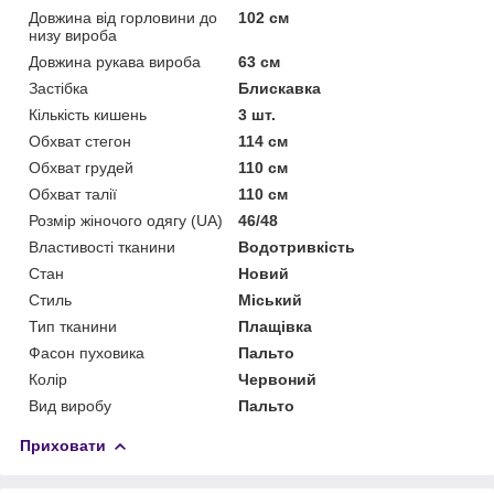
Довжина від горловини до
102 см
низу вироба
Довжина рукава вироба
63 см
Застібка
Блискавка
Кількість кишень
3 шт.
Обхват стегон
114 см
Обхват грудей
110 см
Обхват талії
110 см
Розмір жіночого одягу (UA)
46/48
Властивості тканини
Водотривкість
Стан
Новий
Стиль
Міський
Тип тканини
Плащівка
Фасон пуховика
Пальто
Колір
Червоний
Вид виробу
Пальто
Приховати