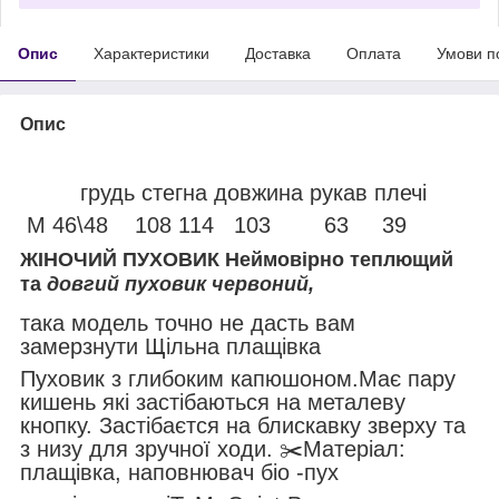
Опис
Характеристики
Доставка
Оплата
Умови п
Опис
грудь стегна довжина рукав плечі
М 46\48 108 114 103 63 39
ЖІНОЧИЙ ПУХОВИК Неймовірно теплющий
та
довгий пуховик червоний,
така модель точно не дасть вам
замерзнути Щільна плащівка
Пуховик з глибоким капюшоном.Має пару
кишень які застібаються на металеву
кнопку. Застібаєтся на блискавку зверху та
з низу для зручної ходи. ✂️Матеріал:
плащівка, наповнювач біо -пух