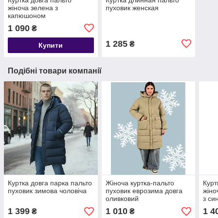
жіноча зелена з
пуховик женская
капюшоном
1 090
₴
1 285
₴
Купити
Подібні товари компанії
Куртка довга парка пальто
Жіноча куртка-пальто
Курт
пуховик зимова чоловіча
пуховик еврозима довга
жіно
оливковий
з си
1 399
1 010
1 4
₴
₴