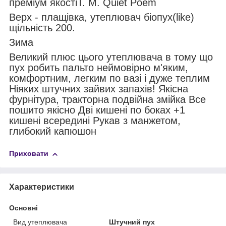
преміум якостіТ. М. Quiet Poem
Верх - плащівка, утеплювач біопух(like)
щільність 200.
Зима
Великий плюс цього утеплювача в тому що
пух робить пальто неймовірно м'яким,
комфортним, легким по вазі і дуже теплим
Ніяких штучних зайвих запахів! Якісна
фурнітура, тракторна подвійна змійка Все
пошито якісно Дві кишені по боках +1
кишені всередині Рукав з манжетом,
глибокий капюшон
Приховати
Характеристики
Основні
Вид утеплювача
Штучний пух