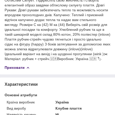
Обтислий Силует: Підкресліть свою жіночність і створіть
елегантний образ завдяки обтислому силуету плаття. Довгі
Рукави: Довгі рукави забезпечать тепло та можливість носити
впродовж прохолодних днів. Капучино: Теплий і приємний
відтінок капучино додає тепла та надає вам стильного
вигляду. Розміри C ка (42) М ка (44) Виберіть свій розмір для
ідеальної посадки та комфорту. Улюблений рубчик та ще в
такій шикарній моделі склад 80% котон, 20% поліестер (inlove)
Плаття рубчик-стрейч чудово тягнеться і просто ідеально
сідає на фігуру (happy) З боків затягування за допомогою яких
можна злегка відрегулювати довжину (inlove)(inlove)
Ідеальний варіант на вихід і на щоденні прогулянки (wink )✂️
Матеріал: рубчик + стрейч.🇺🇦Виробник: Україна 🇺🇦 🏷
Приховати
Характеристики
Основні атрибути
Країна виробник
Україна
Вид виробу
Клубне плаття
Наявність кишень
Ні