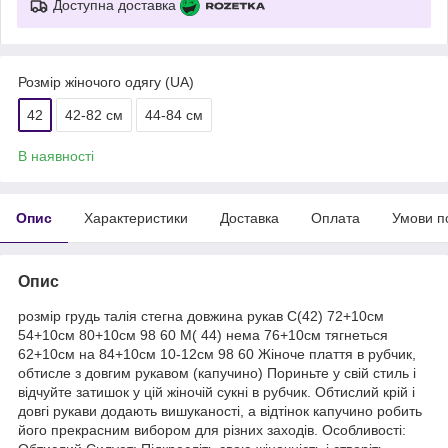
Доступна доставка
Розмір жіночого одягу (UA)
42
42-82 см
44-84 см
В наявності
Опис
Характеристики
Доставка
Оплата
Умови п
Опис
розмір грудь талія стегна довжина рукав С(42) 72+10см
54+10см 80+10см 98 60 М( 44) нема 76+10см тягнеться
62+10см на 84+10см 10-12см 98 60 Жіноче плаття в рубчик,
обтисле з довгим рукавом (капучино) Пориньте у свій стиль і
відчуйте затишок у цій жіночій сукні в рубчик. Обтислий крій і
довгі рукави додають вишуканості, а відтінок капучино робить
його прекрасним вибором для різних заходів. Особливості: