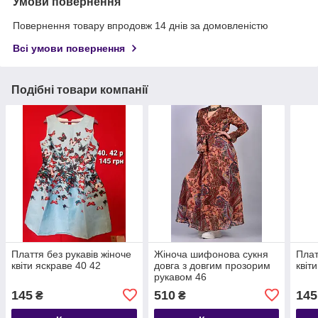
Умови повернення
Повернення товару впродовж 14 днів за домовленістю
Всі умови повернення
Подібні товари компанії
Плаття без рукавів жіноче
Жіноча шифонова сукня
Плат
квіти яскраве 40 42
довга з довгим прозорим
квіт
рукавом 46
145
510
145
₴
₴