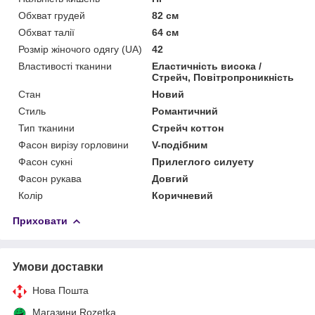
Обхват грудей
82 см
Обхват талії
64 см
Розмір жіночого одягу (UA)
42
Властивості тканини
Еластичність висока /
Стрейч, Повітропроникність
Стан
Новий
Стиль
Романтичний
Тип тканини
Стрейч коттон
Фасон вирізу горловини
V-подібним
Фасон сукні
Прилеглого силуету
Фасон рукава
Довгий
Колір
Коричневий
Приховати
Умови доставки
Нова Пошта
Магазини Rozetka