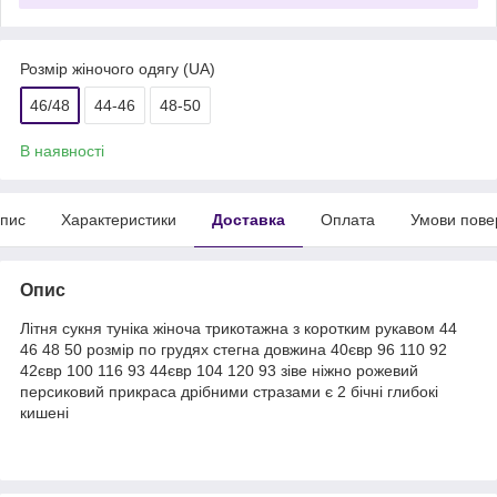
Розмір жіночого одягу (UA)
46/48
44-46
48-50
В наявності
пис
Характеристики
Доставка
Оплата
Умови пове
Опис
Літня сукня туніка жіноча трикотажна з коротким рукавом 44
46 48 50 розмір по грудях стегна довжина 40євр 96 110 92
42євр 100 116 93 44євр 104 120 93 зіве ніжно рожевий
персиковий прикраса дрібними стразами є 2 бічні глибокі
кишені