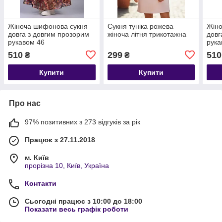
Жіноча шифонова сукня
Сукня туніка рожева
Жіно
довга з довгим прозорим
жіноча літня трикотажна
довг
рукавом 46
рука
510
299
510
₴
₴
Купити
Купити
Про нас
97% позитивних з 273 відгуків за рік
Працює з 27.11.2018
м. Київ
прорізна 10, Київ, Україна
Контакти
Сьогодні працює з 10:00 до 18:00
Показати весь графік роботи