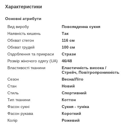
Характеристики
Основні атрибути
Вид виробу
Повсякденна сукня
Наявність кишень
Так
Обхват стегон
116 см
Обхват грудей
100 см
Оздоблення та прикраси
Стрази
Розмір жіночого одягу (UA)
46/48
Властивості тканини
Еластичність висока /
Стрейч, Повітропроникність
Сезон
Весна/Літо
Стан
Новий
Стиль
Спортивний
Тип тканини
Коттон
Фасон сукні
Сукня - туніка
Фасон рукава
Короткий
Колір
Рожевий