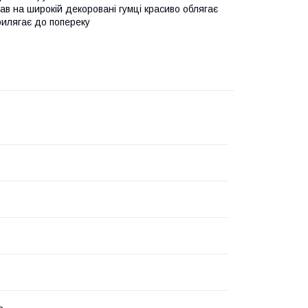
ав на широкій декоровані гумці красиво облягає
рилягає до попереку