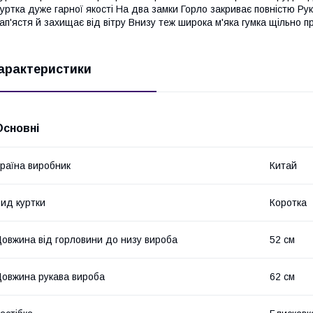
уртка дуже гарної якості На два замки Горло закриває повністю Рук
ап'ястя й захищає від вітру Внизу теж широка м'яка гумка щільно п
арактеристики
Основні
раїна виробник
Китай
ид куртки
Коротка
овжина від горловини до низу вироба
52 см
овжина рукава вироба
62 см