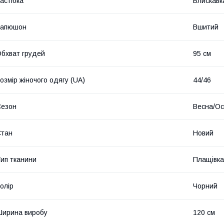
астібка
Блискавк
Капюшон
Вшитий
бхват грудей
95 см
озмір жіночого одягу (UA)
44/46
Сезон
Весна/Ос
Стан
Новий
ип тканини
Плащівка
олір
Чорний
ирина виробу
120 см