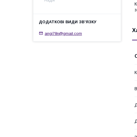
Надія
К
з
Х
angi78n@gmail.com
К
В
Д
Д