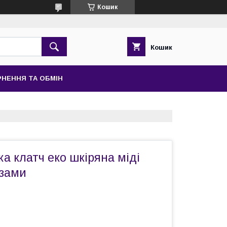
Кошик
Кошик
НЕННЯ ТА ОБМІН
а клатч еко шкіряна міді
азами