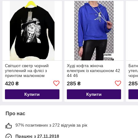
Світшот светр чорний
Худі кофта жіноча
Батн
утеплений на флісі з
електрик із капюшоном 42
утеп
принтом малюнком
44 46
чорн
дівчина череп 44 46 48
420
285
285
₴
₴
Купити
Купити
Про нас
97% позитивних з 272 відгуків за рік
Працює з 27.11.2018