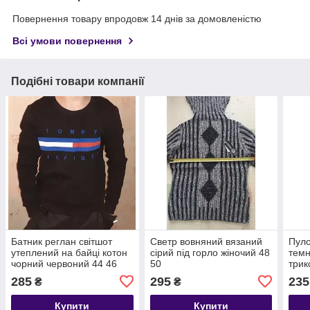
Повернення товару впродовж 14 днів за домовленістю
Всі умови повернення
Подібні товари компанії
Батник реглан світшот
Светр вовняний вязаний
Пуло
утеплений на байці котон
сірий під горло жіночий 48
темн
чорний червоний 44 46
50
трик
285
295
235
₴
₴
Купити
Купити