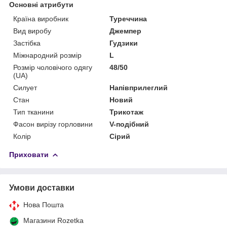
Основні атрибути
Країна виробник
Туреччина
Вид виробу
Джемпер
Застібка
Гудзики
Міжнародний розмір
L
Розмір чоловічого одягу
48/50
(UA)
Силует
Напівприлеглий
Стан
Новий
Тип тканини
Трикотаж
Фасон вирізу горловини
V-подібний
Колір
Сірий
Приховати
Умови доставки
Нова Пошта
Магазини Rozetka