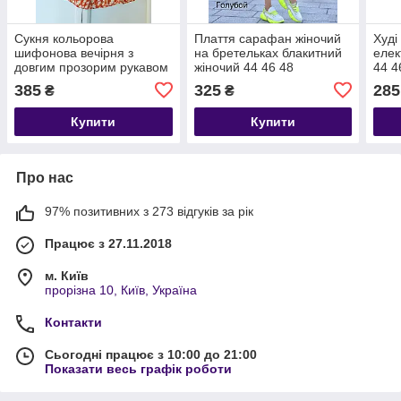
Сукня кольорова
Плаття сарафан жіночий
Худі
шифонова вечірня з
на бретельках блакитний
елек
довгим прозорим рукавом
жіночий 44 46 48
44 4
42 44 46 48
385
325
285
₴
₴
Купити
Купити
Про нас
97% позитивних з 273 відгуків за рік
Працює з 27.11.2018
м. Київ
прорізна 10, Київ, Україна
Контакти
Сьогодні працює з 10:00 до 21:00
Показати весь графік роботи