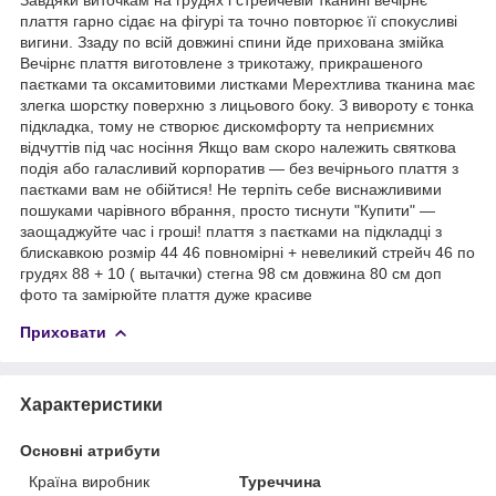
плаття гарно сідає на фігурі та точно повторює її спокусливі
вигини. Ззаду по всій довжині спини йде прихована змійка
Вечірнє плаття виготовлене з трикотажу, прикрашеного
паєтками та оксамитовими листками Мерехтлива тканина має
злегка шорстку поверхню з лицьового боку. З вивороту є тонка
підкладка, тому не створює дискомфорту та неприємних
відчуттів під час носіння Якщо вам скоро належить святкова
подія або галасливий корпоратив — без вечірнього плаття з
паєтками вам не обійтися! Не терпіть себе виснажливими
пошуками чарівного вбрання, просто тиснути "Купити" —
заощаджуйте час і гроші! плаття з паєтками на підкладці з
блискавкою розмір 44 46 повномірні + невеликий стрейч 46 по
грудях 88 + 10 ( вытачки) стегна 98 см довжина 80 см доп
фото та замірюйте плаття дуже красиве
Приховати
Характеристики
Основні атрибути
Країна виробник
Туреччина