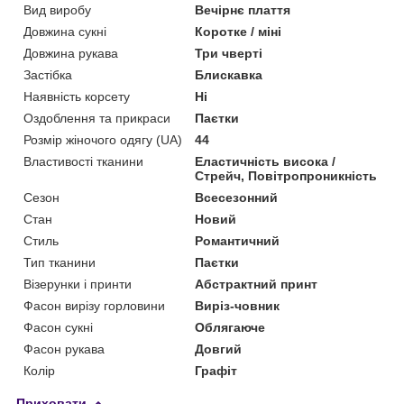
Вид виробу
Вечірнє плаття
Довжина сукні
Коротке / міні
Довжина рукава
Три чверті
Застібка
Блискавка
Наявність корсету
Ні
Оздоблення та прикраси
Паєтки
Розмір жіночого одягу (UA)
44
Властивості тканини
Еластичність висока /
Стрейч, Повітропроникність
Сезон
Всесезонний
Стан
Новий
Стиль
Романтичний
Тип тканини
Паєтки
Візерунки і принти
Абстрактний принт
Фасон вирізу горловини
Виріз-човник
Фасон сукні
Облягаюче
Фасон рукава
Довгий
Колір
Графіт
Приховати