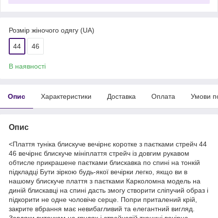
Розмір жіночого одягу (UA)
44
46
В наявності
Опис
Характеристики
Доставка
Оплата
Умови п
Опис
<Плаття туніка блискуче вечірнє коротке з паєтками стрейч 44
46 вечірнє блискуче мініплаття стрейч із довгим рукавом
обтисле прикрашене паєтками блискавка по спині на тонкій
підкладці Бути зіркою будь-якої вечірки легко, якщо ви в
нашому блискуче плаття з паєтками Карколомна модель на
диній блискавці на спині дасть змогу створити сліпучий образ і
підкорити не одне чоловіче серце. Попри приталений крій,
закрите вбрання має невибагливий та елегантний вигляд.
Завдяки виточкам на грудях і стрейчевій тканині вечірнє