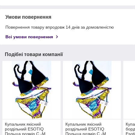
Умови повернення
Повернення товару впродовж 14 днів за домовленістю
Всі умови повернення
Подібні товари компанії
Купальник якісний
Купальник якісний
Купа
роздільний ESOTIQ
роздільний ESOTIQ
борд
Польща розмір С -М
Польща розмір С -М
Esot