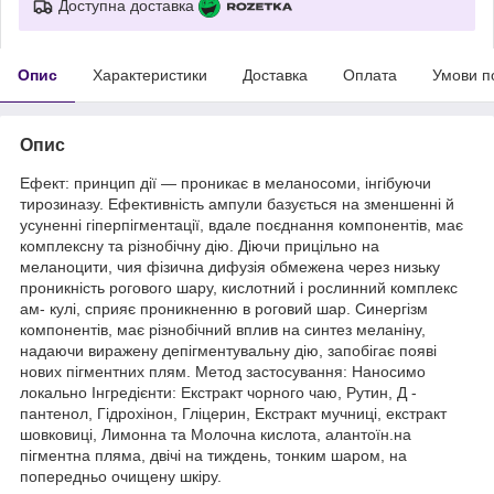
Доступна доставка
Опис
Характеристики
Доставка
Оплата
Умови п
Опис
Ефект: принцип дії — проникає в меланосоми, інгібуючи
тирозиназу. Ефективність ампули базується на зменшенні й
усуненні гіперпігментації, вдале поєднання компонентів, має
комплексну та різнобічну дію. Діючи прицільно на
меланоцити, чия фізична дифузія обмежена через низьку
проникність рогового шару, кислотний і рослинний комплекс
ам- кулі, сприяє проникненню в роговий шар. Синергізм
компонентів, має різнобічний вплив на синтез меланіну,
надаючи виражену депігментувальну дію, запобігає появі
нових пігментних плям. Метод застосування: Наносимо
локально Інгредієнти: Екстракт чорного чаю, Рутин, Д -
пантенол, Гідрохінон, Гліцерин, Екстракт мучниці, екстракт
шовковиці, Лимонна та Молочна кислота, алантоїн.на
пігментна пляма, двічі на тиждень, тонким шаром, на
попередньо очищену шкіру.