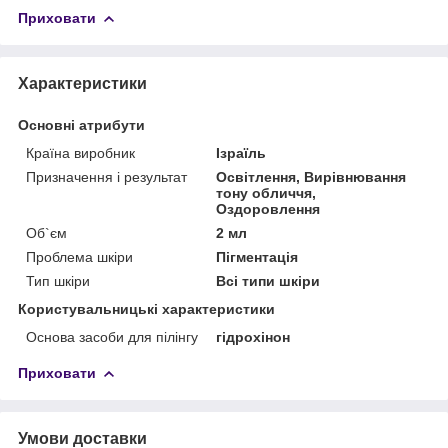
Приховати
Характеристики
Основні атрибути
Країна виробник
Ізраїль
Призначення і результат
Освітлення, Вирівнювання
тону обличчя,
Оздоровлення
Об`єм
2 мл
Проблема шкіри
Пігментація
Тип шкіри
Всі типи шкіри
Користувальницькі характеристики
Основа засоби для пілінгу
гідрохінон
Приховати
Умови доставки