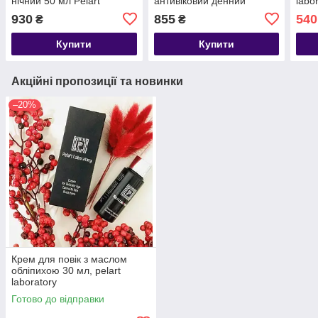
нічний 50 мл Pelart
антивіковий денний
labo
Labaratory (Ізраїль)
СПФ15 Pelart Laboratory
930
855
540
₴
₴
Купити
Купити
Акційні пропозиції та новинки
–20%
Крем для повік з маслом
обліпихою 30 мл, pelart
laboratory
Готово до відправки