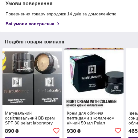
Умови повернення
Повернення товару впродовж 14 днів за домовленістю
Всі умови повернення
Подібні товари компанії
Матувальний
Крем для обличчя
Ідеа
освітлювальний ВВ крем
пептидами з колагеном
сонц
SPF 30 pelart laboratory
нічний 50 мл Pelart
обли
Labaratory (Ізраїль)
COU
890
930
465
₴
₴
мл