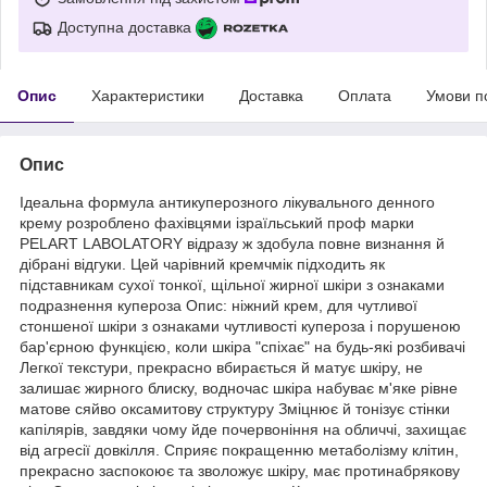
Доступна доставка
Опис
Характеристики
Доставка
Оплата
Умови п
Опис
Ідеальна формула антикуперозного лікувального денного
крему розроблено фахівцями ізраїльський проф марки
PELART LABOLATORY відразу ж здобула повне визнання й
дібрані відгуки. Цей чарівний кремчмік підходить як
підставникам сухої тонкої, щільної жирної шкіри з ознаками
подразнення купероза Опис: ніжний крем, для чутливої
стоншеної шкіри з ознаками чутливості купероза і порушеною
бар'єрною функцією, коли шкіра "спіхає" на будь-які розбивачі
Легкої текстури, прекрасно вбирається й матує шкіру, не
залишає жирного блиску, водночас шкіра набуває м'яке рівне
матове сяйво оксамитову структуру Зміцнює й тонізує стінки
капілярів, завдяки чому йде почервоніння на обличчі, захищає
від агресії довкілля. Сприяє покращенню метаболізму клітин,
прекрасно заспокоює та зволожує шкіру, має протинабрякову