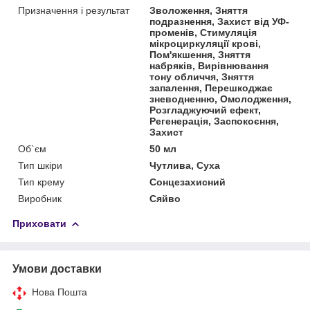
Призначення і результат
Зволоження, Зняття
подразнення, Захист від УФ-
променів, Стимуляція
мікроциркуляції крові,
Пом'якшення, Зняття
набряків, Вирівнювання
тону обличчя, Зняття
запалення, Перешкоджає
зневодненню, Омолодження,
Розгладжуючий ефект,
Регенерація, Заспокоєння,
Захист
Об`єм
50 мл
Тип шкіри
Чутлива, Суха
Тип крему
Сонцезахисний
Виробник
Сяйво
Приховати
Умови доставки
Нова Пошта