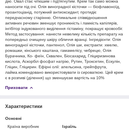
дію. Овал стає чіткішим і підтягнутим. Крем так само можна
наносити під очі. Олія виноградної кісточки — біофлавоноїд,
проантоціанід, потужний антиоксидант, протидіє
передчасному старінню. Оптимальне співвідношення
активних речовин зменшує проникність і ламкість капілярів,
інгібітор індукованого виділення гістаміну, покращує кровообіг.
Метод застосування: нанести невелику кількість препарату на
попередньо очищену шкіру обличчя вранці. Інгредієнти: Олія
виноградної кісточки, пантенол, Олія ши, екстракти: хмелю,
ромашки, кінського каштана, гамамелісу, чебрецю, Олія
Бурачника, Ко- феїн, Сквален, Біосахарид, Гліциризинова
кислота, Аскорбіл фосфат натрію, Рутин, Троксетин, Ескулін,
Гліцин, Гліцирин. Ефірні олії: апельсина, грейпфрута,
лайма.комендовано використовувати із сироваткою. Цей крем
є в розпиві (ділення) що зменшуєае вартість на 10%
Приховати
Характеристики
Основні
Країна виробник
Ізраїль