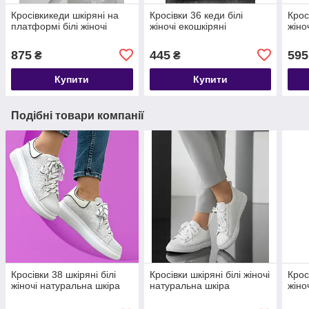
Кросівкикеди шкіряні на
Кросівки 36 кеди білі
Крос
платформі білі жіночі
жіночі екошкіряні
жіно
875
445
595
₴
₴
Купити
Купити
Подібні товари компанії
Кросівки 38 шкіряні білі
Кросівки шкіряні білі жіночі
Крос
жіночі натуральна шкіра
натуральна шкіра
жіно