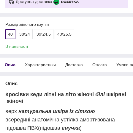
Доступна доставка
Розмір жіночого взуття
40
38\24
39\24.5
40\25.5
В наявності
Опис
Характеристики
Доставка
Оплата
Умови п
Опис
Кросівки кеди літні на літо жіночі
білі
шкіряні
жіночі
верх
натуральна шкіра із сіткою
всередині анатомічна устілка амортизована
підошва ПВХ(підошва
гнучка
)