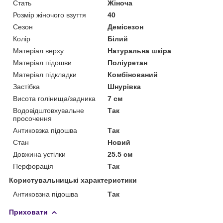
Стать
Жіноча
Розмір жіночого взуття
40
Сезон
Демісезон
Колір
Білий
Матеріал верху
Натуральна шкіра
Матеріал підошви
Поліуретан
Матеріал підкладки
Комбінований
Застібка
Шнурівка
Висота голінища/задника
7 см
Водовідштовхувальне
Так
просочення
Антиковзка підошва
Так
Стан
Новий
Довжина устілки
25.5 см
Перфорація
Так
Користувальницькі характеристики
Антиковзна підошва
Так
Приховати