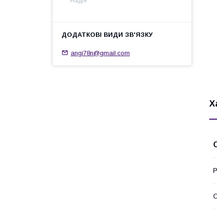
Надія
angi78n@gmail.com
Х
Р
О