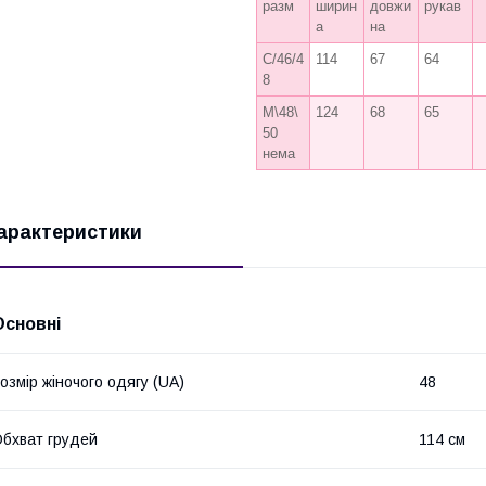
разм
ширин
довжи
рукав
а
на
С/46/4
114
67
64
8
М\48\
124
68
65
50
нема
арактеристики
Основні
озмір жіночого одягу (UA)
48
бхват грудей
114 см