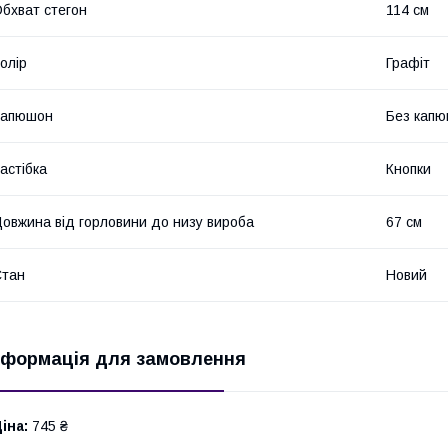
бхват стегон
114 см
олір
Графіт
Капюшон
Без кап
астібка
Кнопки
овжина від горловини до низу вироба
67 см
Стан
Новий
нформація для замовлення
іна:
745 ₴